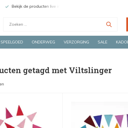
Bekijk de producten live in onze winkel in Deventer
Groen
SPEELGOED
ONDERWEG
VERZORGING
SALE
KADO
ucten getagd met Viltslinger
en