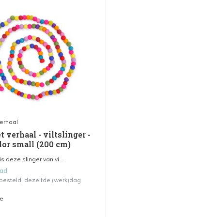
verhaal
t verhaal - viltslinger -
lor small (200 cm)
is deze slinger van vi...
aad
 besteld, dezelfde (werk)dag
me