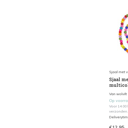
Sjaal met 
Sjaal me
multico
Van wolvilt 
Op voorr
Voor 14.00
verzonden.
Deliveryti
€12,95