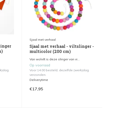
Sjaal met verhaal
linger
Sjaal met verhaal - viltslinger -
m)
multicolor (200 cm)
Van wolvilt is deze slinger van vi...
Op voorraad
rk)dag
Voor 14.00 besteld, dezelfde (werk)dag
verzonden.
Deliverytime
€17,95