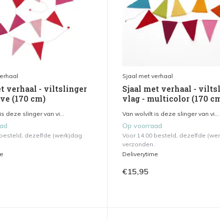
verhaal
Sjaal met verhaal
t verhaal - viltslinger
Sjaal met verhaal - vilts
ove (170 cm)
vlag - multicolor (170 c
is deze slinger van vi...
Van wolvilt is deze slinger van vi...
aad
Op voorraad
 besteld, dezelfde (werk)dag
Voor 14.00 besteld, dezelfde (we
verzonden.
me
Deliverytime
€15,95