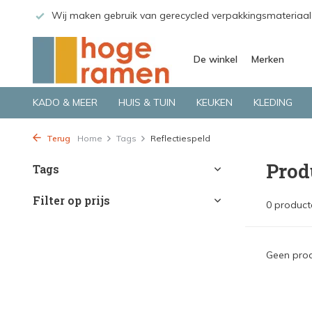
 GLS.
Wij maken gebruik van gerecycled verpakkingsmateriaal
De winkel
Merken
KADO & MEER
HUIS & TUIN
KEUKEN
KLEDING
Terug
Home
Tags
Reflectiespeld
Prod
Tags
Filter op prijs
0 product
Geen prod