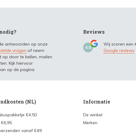
nodig?
Reviews
 de antwoorden op onze
Wij scoren een
4,6
stelde vragen
of neem
Google reviews
t op door te bellen, mailen
ten. Kijk hiervoor
an op de pagina.
ndkosten (NL)
Informatie
nbuspakketje €4,50
De winkel
 €6,95
Merken
 verzenden vanaf €49