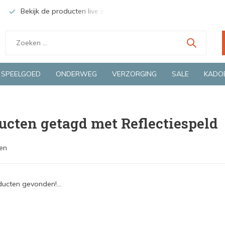
Bekijk de producten live in onze winkel in Deventer
Groen
SPEELGOED
ONDERWEG
VERZORGING
SALE
KADO
ucten getagd met Reflectiespeld
en
ucten gevonden!...