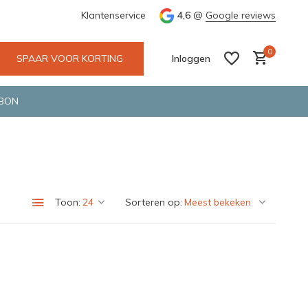
 Deventer
Groene en snelle bezorging door o.a. Fietskoerier en 
Klantenservice
4,6
@
Google reviews
0
SPAAR VOOR KORTING
Inloggen
BON
Account aanmaken
Account aanmaken
Toon:
Sorteren op: