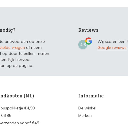
nodig?
Reviews
 de antwoorden op onze
Wij scoren een
4,6
stelde vragen
of neem
Google reviews
t op door te bellen, mailen
ten. Kijk hiervoor
an op de pagina.
ndkosten (NL)
Informatie
nbuspakketje €4,50
De winkel
 €6,95
Merken
 verzenden vanaf €49