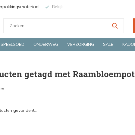
erpakkingsmateriaal
Bekijk de producten live in onze winkel in
SPEELGOED
ONDERWEG
VERZORGING
SALE
KADO
ucten getagd met Raambloempot
en
ucten gevonden!...