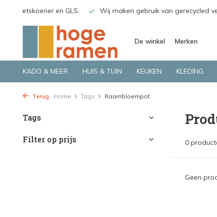
o.a. Fietskoerier en GLS.
Wij maken gebruik van gerecycled v
De winkel
Merken
KADO & MEER
HUIS & TUIN
KEUKEN
KLEDING
Terug
Home
Tags
Raambloempot
Prod
Tags
Filter op prijs
0 product
Geen prod