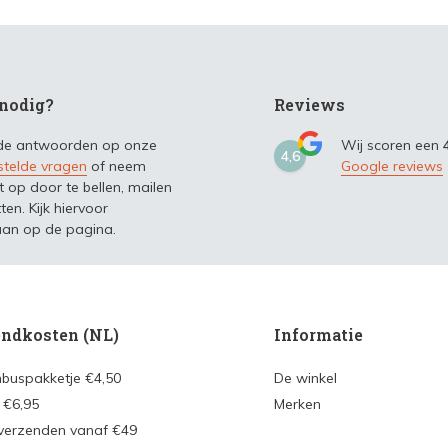
nodig?
Reviews
 de antwoorden op onze
Wij scoren een
4,6
stelde vragen
of neem
Google reviews
t op door te bellen, mailen
ten. Kijk hiervoor
an op de pagina.
ndkosten (NL)
Informatie
nbuspakketje €4,50
De winkel
 €6,95
Merken
 verzenden vanaf €49