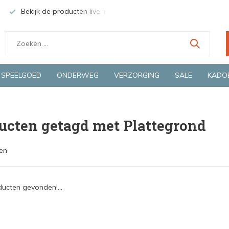
Bekijk de producten live in onze winkel in Deventer
Groen
SPEELGOED
ONDERWEG
VERZORGING
SALE
KADO
ucten getagd met Plattegrond
en
ucten gevonden!...