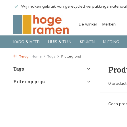
 GLS.
Wij maken gebruik van gerecycled verpakkingsmateriaal
De winkel
Merken
KADO & MEER
HUIS & TUIN
KEUKEN
KLEDING
Terug
Home
Tags
Plattegrond
Prod
Tags
Filter op prijs
0 product
Geen prod