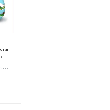
orie
...
rk)dag