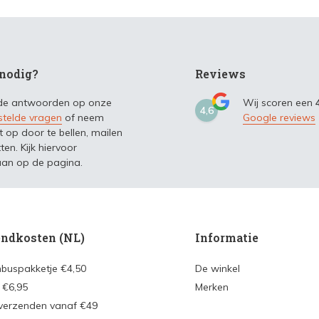
nodig?
Reviews
 de antwoorden op onze
Wij scoren een
4,6
stelde vragen
of neem
Google reviews
t op door te bellen, mailen
ten. Kijk hiervoor
an op de pagina.
ndkosten (NL)
Informatie
nbuspakketje €4,50
De winkel
 €6,95
Merken
 verzenden vanaf €49