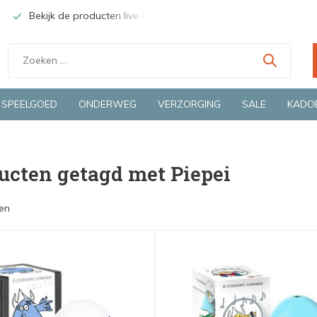
Bekijk de producten live in onze winkel in Deventer
Groen
SPEELGOED
ONDERWEG
VERZORGING
SALE
KADO
ucten getagd met Piepei
en