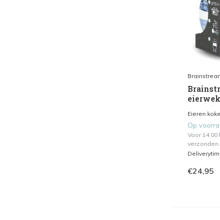
Brainstrea
Brainstr
eierwek
Eieren koke
Op voorr
Voor 14.00
verzonden.
Deliveryti
€24,95