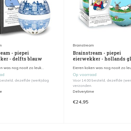
m
Brainstream
eam - piepei
Brainstream - piepei
ker - delfts blauw
eierwekker - hollands gl
n was nog nooit zo leuk...
Eieren koken was nog nooit zo leuk
aad
Op voorraad
 besteld, dezelfde (werk)dag
Voor 14.00 besteld, dezelfde (we
verzonden.
me
Deliverytime
€24,95