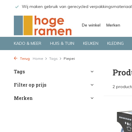
 GLS.
Wij maken gebruik van gerecycled verpakkingsmateriaal
De winkel
Merken
KADO & MEER
HUIS & TUIN
KEUKEN
KLEDING
Terug
Home
Tags
Piepei
Prod
Tags
Filter op prijs
2 product
Merken