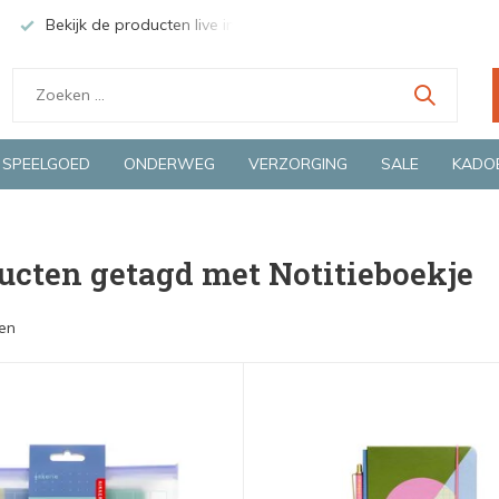
Bekijk de producten live in onze winkel in Deventer
Groen
SPEELGOED
ONDERWEG
VERZORGING
SALE
KADO
ucten getagd met Notitieboekje
en