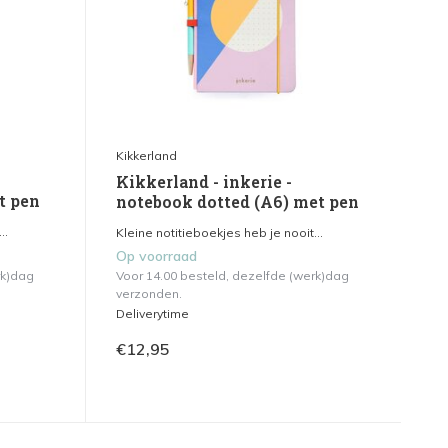
Kikkerland
Kikkerland - inkerie -
t pen
notebook dotted (A6) met pen
..
Kleine notitieboekjes heb je nooit...
Op voorraad
rk)dag
Voor 14.00 besteld, dezelfde (werk)dag
verzonden.
Deliverytime
€12,95