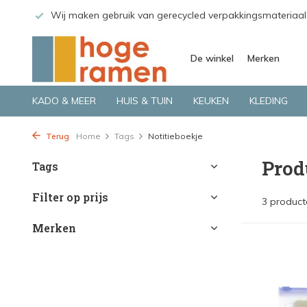
 GLS.
Wij maken gebruik van gerecycled verpakkingsmateriaal
De winkel
Merken
KADO & MEER
HUIS & TUIN
KEUKEN
KLEDING
Terug
Home
Tags
Notitieboekje
Prod
Tags
Filter op prijs
3 product
Merken