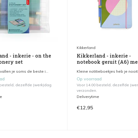
Kikkerland
nd - inkerie - on the
Kikkerland - inkerie -
onery set
notebook geruit (A6) me
allen je soms de beste i...
Kleine notitieboekjes heb je nooit.
aad
Op voorraad
 besteld, dezelfde (werk)dag
Voor 14.00 besteld, dezelfde (we
verzonden.
me
Deliverytime
€12,95