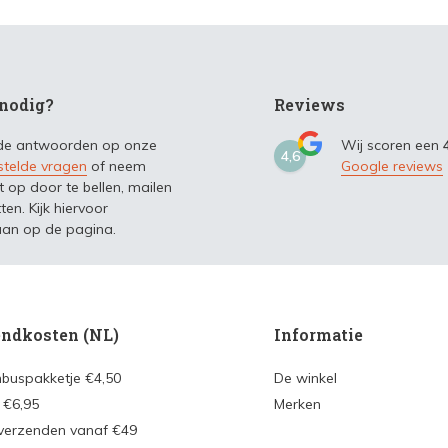
nodig?
Reviews
 de antwoorden op onze
Wij scoren een
4,6
stelde vragen
of neem
Google reviews
t op door te bellen, mailen
ten. Kijk hiervoor
an op de pagina.
ndkosten (NL)
Informatie
nbuspakketje €4,50
De winkel
 €6,95
Merken
 verzenden vanaf €49