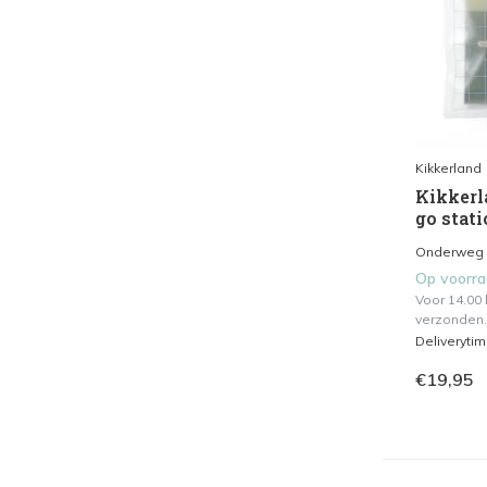
Kikkerland
Kikkerla
go stati
Onderweg v
Op voorr
Voor 14.00
verzonden.
Deliveryti
€19,95