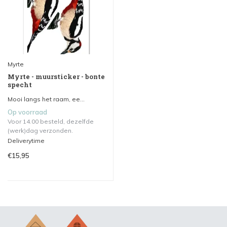
Myrte
Myrte - muursticker - bonte
specht
Mooi langs het raam, ee...
Op voorraad
Voor 14.00 besteld, dezelfde
(werk)dag verzonden.
Deliverytime
€15,95