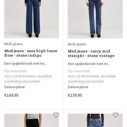
MUD Jeans
MUD Jeans
Mud jeans - sara high loose
Mud jeans - carry mid
flow - stone indigo
straight - stone vintage
Een spijkerbroek met ho...
Een spijkerbroek met mi...
Op voorraad
Op voorraad
Voor 14.00 besteld, dezelfde
Voor 14.00 besteld, dezelfde
(werk)dag verzonden.
(werk)dag verzonden.
Deliverytime
Deliverytime
€149,95
€139,95