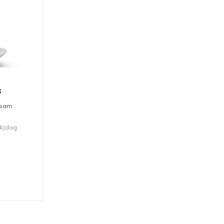
s
sam...
rk)dag