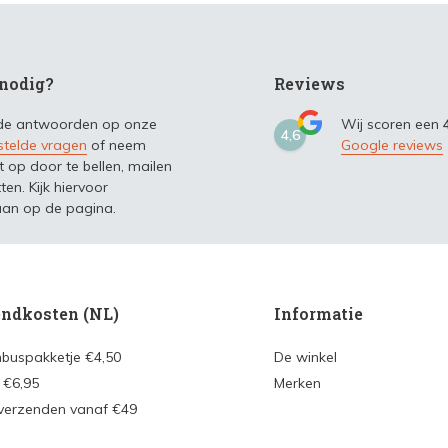
nodig?
Reviews
 de antwoorden op onze
Wij scoren een
4,6
stelde vragen
of neem
Google reviews
t op door te bellen, mailen
ten. Kijk hiervoor
an op de pagina.
ndkosten (NL)
Informatie
nbuspakketje €4,50
De winkel
 €6,95
Merken
 verzenden vanaf €49