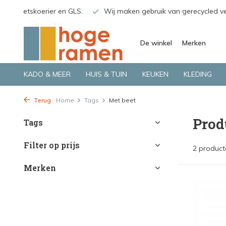
o.a. Fietskoerier en GLS.
Wij maken gebruik van gerecycled v
De winkel
Merken
KADO & MEER
HUIS & TUIN
KEUKEN
KLEDING
Terug
Home
Tags
Met beet
Prod
Tags
Filter op prijs
2 product
Merken