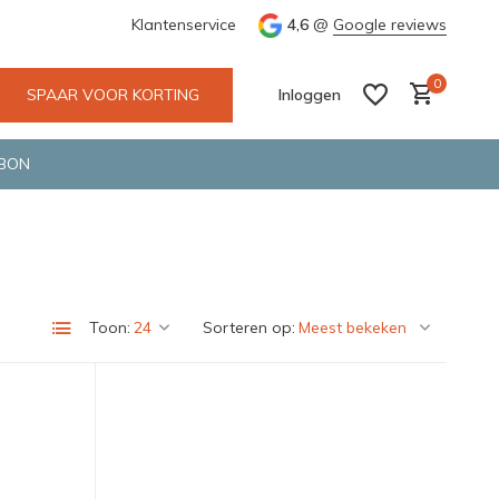
 Deventer
Groene en snelle bezorging door o.a. Fietskoerier en 
Klantenservice
4,6
@
Google reviews
0
SPAAR VOOR KORTING
Inloggen
BON
Account aanmaken
Account aanmaken
Toon:
Sorteren op: