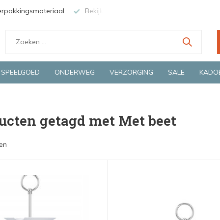
erpakkingsmateriaal
Bekijk de producten live in onze winkel in
SPEELGOED
ONDERWEG
VERZORGING
SALE
KADO
ucten getagd met Met beet
en