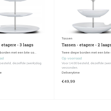
Tassen
 etagere - 3 laags
Tassen - etagere - 2 laag
 borden met een bite sa...
Twee diepe borden met een bite 
aad
Op voorraad
 besteld, dezelfde (werk)dag
Voor 14.00 besteld, dezelfde (we
verzonden.
me
Deliverytime
€49,99