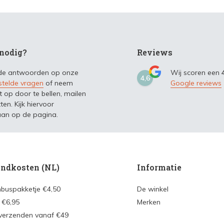
nodig?
Reviews
 de antwoorden op onze
Wij scoren een
4,6
stelde vragen
of neem
Google reviews
t op door te bellen, mailen
ten. Kijk hiervoor
an op de pagina.
ndkosten (NL)
Informatie
nbuspakketje €4,50
De winkel
 €6,95
Merken
 verzenden vanaf €49