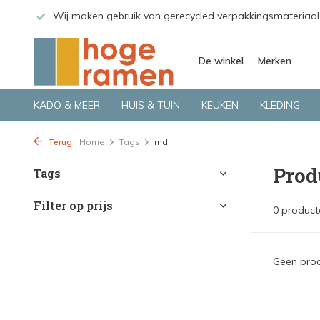
 GLS.
Wij maken gebruik van gerecycled verpakkingsmateriaal
De winkel
Merken
KADO & MEER
HUIS & TUIN
KEUKEN
KLEDING
Terug
Home
Tags
mdf
Prod
Tags
Filter op prijs
0 product
Geen prod