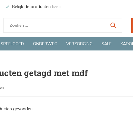
Bekijk de producten live in onze winkel in Deventer
Groen
SPEELGOED
ONDERWEG
VERZORGING
SALE
KADO
ucten getagd met mdf
en
ucten gevonden!...