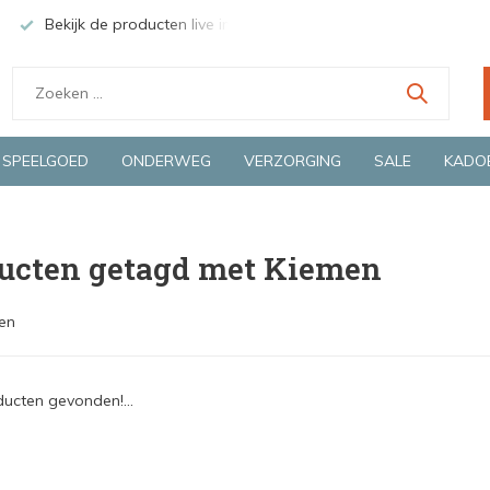
Bekijk de producten live in onze winkel in Deventer
Groen
SPEELGOED
ONDERWEG
VERZORGING
SALE
KADO
ucten getagd met Kiemen
en
ucten gevonden!...