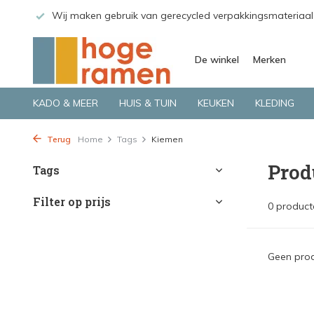
 GLS.
Wij maken gebruik van gerecycled verpakkingsmateriaal
De winkel
Merken
KADO & MEER
HUIS & TUIN
KEUKEN
KLEDING
Terug
Home
Tags
Kiemen
Prod
Tags
Filter op prijs
0 product
Geen prod