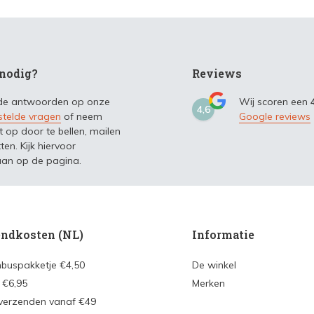
nodig?
Reviews
 de antwoorden op onze
Wij scoren een
4,6
stelde vragen
of neem
Google reviews
t op door te bellen, mailen
ten. Kijk hiervoor
an op de pagina.
ndkosten (NL)
Informatie
nbuspakketje €4,50
De winkel
 €6,95
Merken
 verzenden vanaf €49