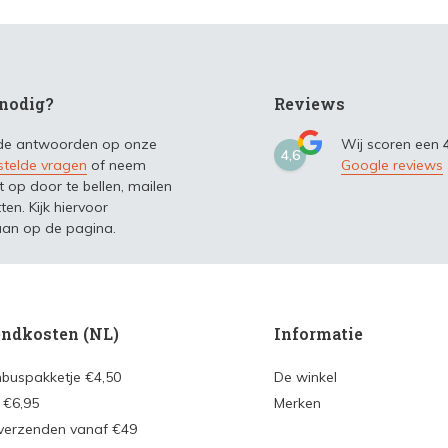
nodig?
Reviews
 de antwoorden op onze
Wij scoren een
4,6
stelde vragen
of neem
Google reviews
t op door te bellen, mailen
ten. Kijk hiervoor
an op de pagina.
ndkosten (NL)
Informatie
nbuspakketje €4,50
De winkel
 €6,95
Merken
 verzenden vanaf €49