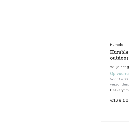
Humble
Humble -
outdoor
Wil je het 
Op voorr
Voor 14.00
verzonden.
Deliveryti
€129,00