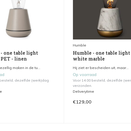
Humble
 one table light
Humble - one table light 
 PET - linen
white marble
gezellig maken in de tu...
Hij ziet er bescheiden uit, maar...
aad
Op voorraad
 besteld, dezelfde (werk)dag
Voor 14.00 besteld, dezelfde (we
verzonden.
me
Deliverytime
€129,00