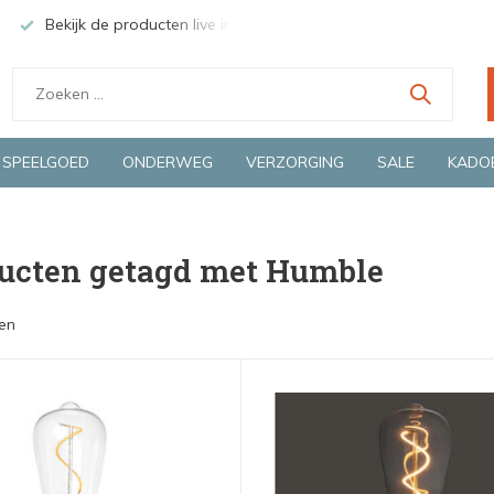
Bekijk de producten live in onze winkel in Deventer
Groen
SPEELGOED
ONDERWEG
VERZORGING
SALE
KADO
ucten getagd met Humble
en