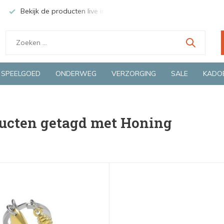
Bekijk de producten live in onze winkel in Deventer
Groen
SPEELGOED
ONDERWEG
VERZORGING
SALE
KADO
ucten getagd met Honing