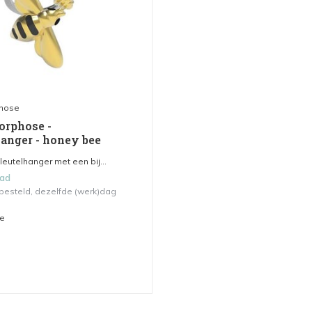
hose
rphose -
hanger - honey bee
eutelhanger met een bij...
aad
 besteld, dezelfde (werk)dag
me