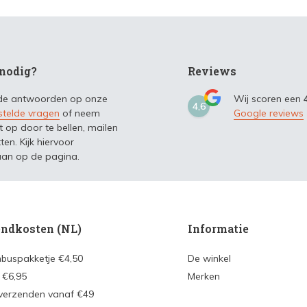
nodig?
Reviews
 de antwoorden op onze
Wij scoren een
4,6
stelde vragen
of neem
Google reviews
t op door te bellen, mailen
ten. Kijk hiervoor
an op de pagina.
ndkosten (NL)
Informatie
nbuspakketje €4,50
De winkel
 €6,95
Merken
 verzenden vanaf €49