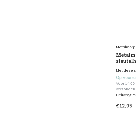
Metalmorp
Metalmo
sleutel
Met deze sl
Op voorr
Voor 14.00
verzonden.
Deliveryti
€12,95