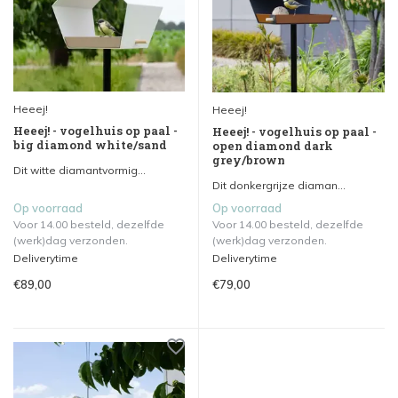
Heeej!
Heeej!
Heeej! - vogelhuis op paal -
Heeej! - vogelhuis op paal -
big diamond white/sand
open diamond dark
grey/brown
Dit witte diamantvormig...
Dit donkergrijze diaman...
Op voorraad
Op voorraad
Voor 14.00 besteld, dezelfde
Voor 14.00 besteld, dezelfde
(werk)dag verzonden.
(werk)dag verzonden.
Deliverytime
Deliverytime
€89,00
€79,00