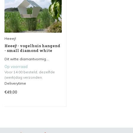
Heeej!
Heeej! - vogelhuis hangend
- small diamond white
Dit witte diamantvormig...
Op voorraad
Voor 14.00 besteld, dezelfde
(werk)dag verzonden.
Deliverytime
€49,00