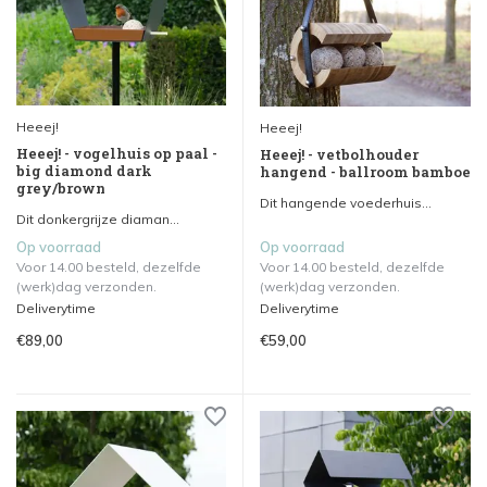
Heeej!
Heeej!
Heeej! - vogelhuis op paal -
Heeej! - vetbolhouder
big diamond dark
hangend - ballroom bamboe
grey/brown
Dit hangende voederhuis...
Dit donkergrijze diaman...
Op voorraad
Op voorraad
Voor 14.00 besteld, dezelfde
Voor 14.00 besteld, dezelfde
(werk)dag verzonden.
(werk)dag verzonden.
Deliverytime
Deliverytime
€89,00
€59,00