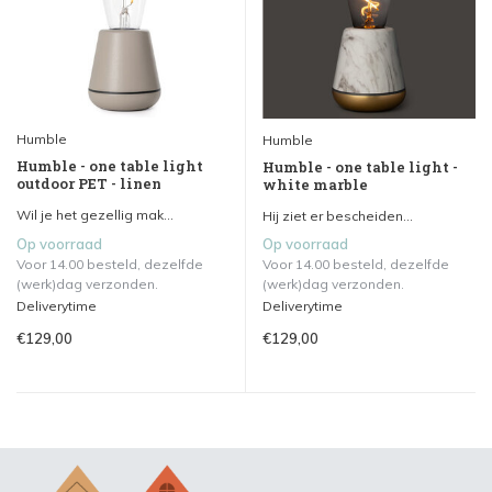
Humble
Humble
Humble - one table light
Humble - one table light -
outdoor PET - linen
white marble
Wil je het gezellig mak...
Hij ziet er bescheiden...
Op voorraad
Op voorraad
Voor 14.00 besteld, dezelfde
Voor 14.00 besteld, dezelfde
(werk)dag verzonden.
(werk)dag verzonden.
Deliverytime
Deliverytime
€129,00
€129,00