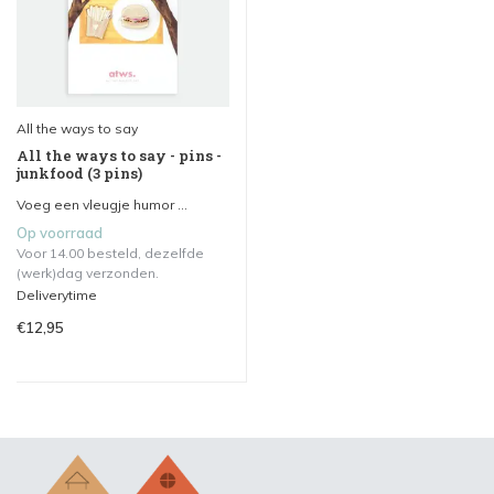
All the ways to say
All the ways to say - pins -
junkfood (3 pins)
Voeg een vleugje humor ...
Op voorraad
Voor 14.00 besteld, dezelfde
(werk)dag verzonden.
Deliverytime
€12,95