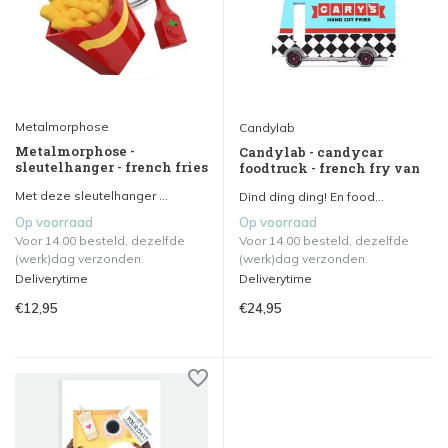
Metalmorphose
Candylab
Metalmorphose -
Candylab - candycar
sleutelhanger - french fries
foodtruck - french fry van
Met deze sleutelhanger ...
Dind ding ding! En food...
Op voorraad
Op voorraad
Voor 14.00 besteld, dezelfde
Voor 14.00 besteld, dezelfde
(werk)dag verzonden.
(werk)dag verzonden.
Deliverytime
Deliverytime
€12,95
€24,95