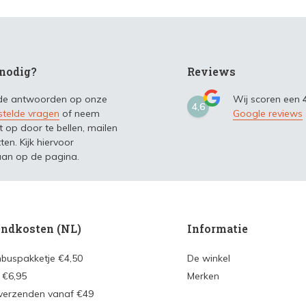
nodig?
Reviews
 de antwoorden op onze
Wij scoren een
4,6
stelde vragen
of neem
Google reviews
t op door te bellen, mailen
ten. Kijk hiervoor
an op de pagina.
ndkosten (NL)
Informatie
nbuspakketje €4,50
De winkel
 €6,95
Merken
 verzenden vanaf €49