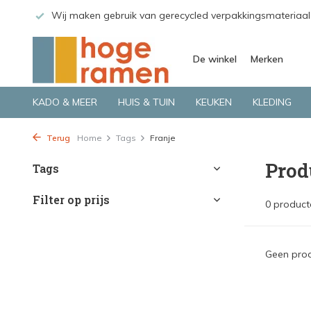
 GLS.
Wij maken gebruik van gerecycled verpakkingsmateriaal
De winkel
Merken
KADO & MEER
HUIS & TUIN
KEUKEN
KLEDING
Terug
Home
Tags
Franje
Prod
Tags
Filter op prijs
0 product
Geen prod