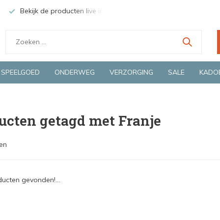
Bekijk de producten live in onze winkel in Deventer
Groen
SPEELGOED
ONDERWEG
VERZORGING
SALE
KADO
ucten getagd met Franje
en
ucten gevonden!...