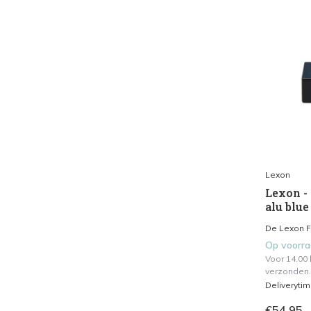
Lexon
Lexon -
alu blue
De Lexon Fl
Op voorr
Voor 14.00
verzonden.
Deliveryti
€54,95