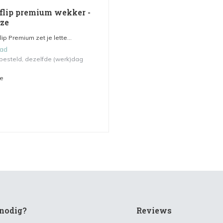
 flip premium wekker -
nze
ip Premium zet je lette...
aad
 besteld, dezelfde (werk)dag
me
nodig?
Reviews