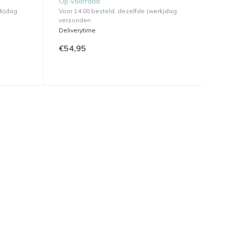
Op voorraad
rk)dag
Voor 14.00 besteld, dezelfde (werk)dag
verzonden.
Deliverytime
€54,95