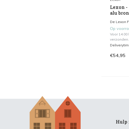
Lexon -
alu bro
De Lexon Fl
Op voorr
Voor 14.00
verzonden.
Deliveryti
€54,95
Hulp 