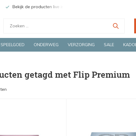
Bekijk de producten live in onze winkel in Deventer
Groen
SPEELGOED
ONDERWEG
VERZORGING
SALE
KADO
ucten getagd met Flip Premium
ten