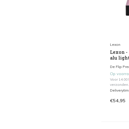
Lexon
Lexon -
alu ligh
De Flip Prem
Op voorr
Voor 14.00
verzonden.
Deliveryti
€54,95