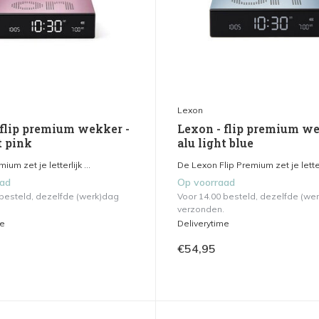
Lexon
 flip premium wekker -
Lexon - flip premium we
t pink
alu light blue
ium zet je letterlijk ...
De Lexon Flip Premium zet je lette.
aad
Op voorraad
 besteld, dezelfde (werk)dag
Voor 14.00 besteld, dezelfde (we
verzonden.
me
Deliverytime
€54,95