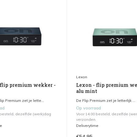
Lexon
 flip premium wekker -
Lexon - flip premium we
alu mint
ip Premium zet je lette...
De Flip Premium zet je letterlijk ...
aad
Op voorraad
 besteld, dezelfde (werk)dag
Voor 14.00 besteld, dezelfde (we
verzonden.
me
Deliverytime
€54,95