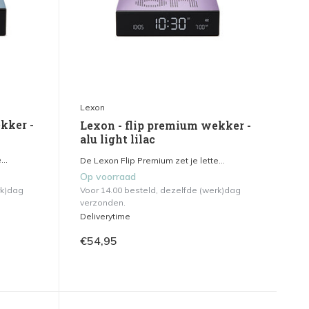
Lexon
kker -
Lexon - flip premium wekker -
alu light lilac
..
De Lexon Flip Premium zet je lette...
Op voorraad
rk)dag
Voor 14.00 besteld, dezelfde (werk)dag
verzonden.
Deliverytime
€54,95