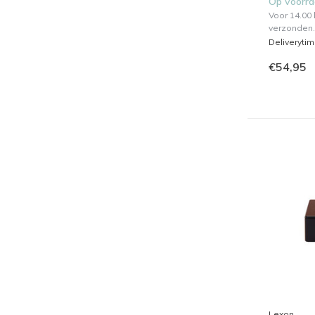
Op voorr
Voor 14.00
verzonden.
Deliveryti
€54,95
Lexon