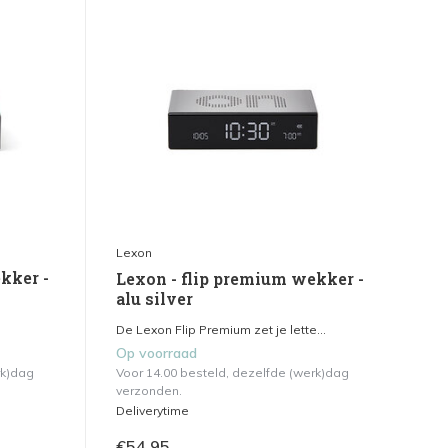
Lexon
kker -
Lexon - flip premium wekker -
alu silver
De Lexon Flip Premium zet je lette...
Op voorraad
rk)dag
Voor 14.00 besteld, dezelfde (werk)dag
verzonden.
Deliverytime
€54,95