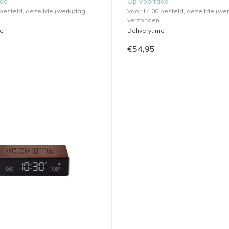
aad
Op voorraad
 besteld, dezelfde (werk)dag
Voor 14.00 besteld, dezelfde (we
verzonden.
me
Deliverytime
€54,95