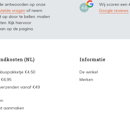
 de antwoorden op onze
Wij scoren een
4,6
stelde vragen
of neem
Google reviews
t op door te bellen, mailen
ten. Kijk hiervoor
an op de pagina.
ndkosten (NL)
Informatie
nbuspakketje €4,50
De winkel
 €6,95
Merken
 verzenden vanaf €49
en
nt aanmaken