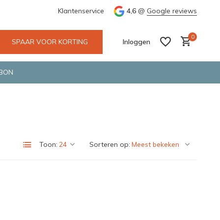
tskoerier en GLS.
Klantenservice
4,6
@
Google reviews
0
SPAAR VOOR KORTING
Inloggen
BON
Account aanmaken
Account aanmaken
Toon:
Sorteren op: