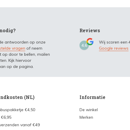
nodig?
Reviews
 de antwoorden op onze
Wij scoren een
4,6
stelde vragen
of neem
Google reviews
t op door te bellen, mailen
ten. Kijk hiervoor
an op de pagina.
ndkosten (NL)
Informatie
nbuspakketje €4,50
De winkel
 €6,95
Merken
 verzenden vanaf €49