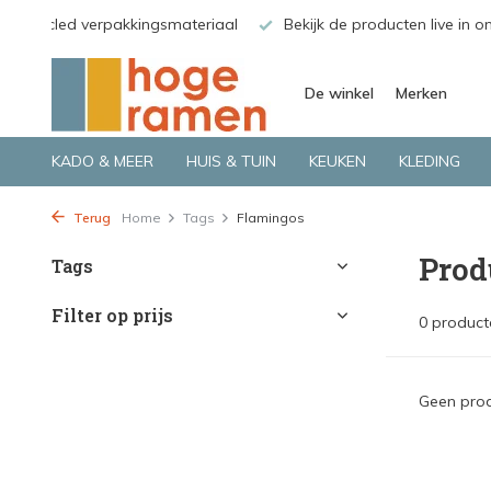
gerecycled verpakkingsmateriaal
Bekijk de producten live in o
De winkel
Merken
KADO & MEER
HUIS & TUIN
KEUKEN
KLEDING
Terug
Home
Tags
Flamingos
Prod
Tags
Filter op prijs
0 product
Geen prod