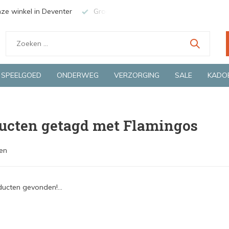
nze winkel in Deventer
Groene en snelle bezorging door o.a. Fie
SPEELGOED
ONDERWEG
VERZORGING
SALE
KADO
ucten getagd met Flamingos
en
ucten gevonden!...