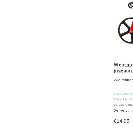
Westmar
pizzasni
Wielrenner
Op voorr
Voor 14.00
verzonden.
Deliveryti
€14,95