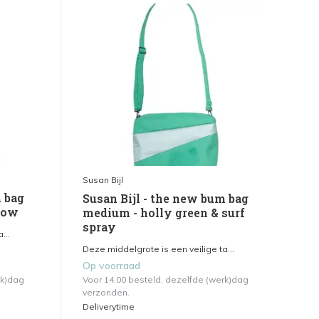
Susan Bijl
m bag
Susan Bijl - the new bum bag
llow
medium - holly green & surf
spray
...
Deze middelgrote is een veilige ta...
Op voorraad
rk)dag
Voor 14.00 besteld, dezelfde (werk)dag
verzonden.
Deliverytime