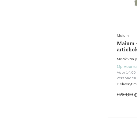
Maium
Maium -
articho
Maak van j
Op voorr
Voor 14.00
verzonden.
Deliveryti
€
€239,00