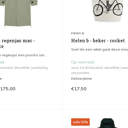
Helen b
 regenjas mac -
Helen b - beker - rocket
ke
Snel als een raket gaat deze vrou
e regenjas een poncho om...
aad
Op voorraad
 besteld, dezelfde (werk)dag
Voor 14.00 besteld, dezelfde (we
verzonden.
me
Deliverytime
175,00
€17,50
sale 50%