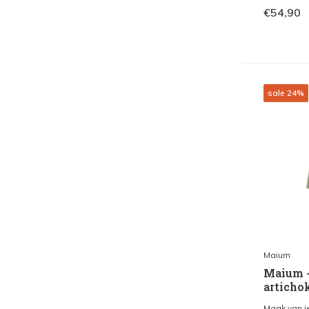
€54,90
sale 24%
Maium
Maium - 
articho
Maak van j