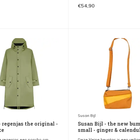
€54,90
Susan Bijl
regenjas the original -
Susan Bijl - the new bu
ke
small - ginger & calendu
e regenjas een poncho om...
Deze kleine heuptas is een veilige