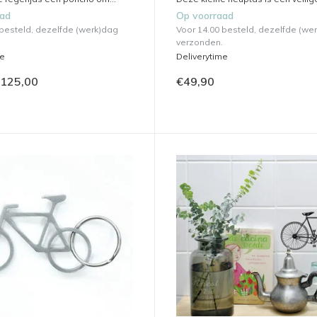
aad
Op voorraad
 besteld, dezelfde (werk)dag
Voor 14.00 besteld, dezelfde (we
verzonden.
me
Deliverytime
125,00
€49,90