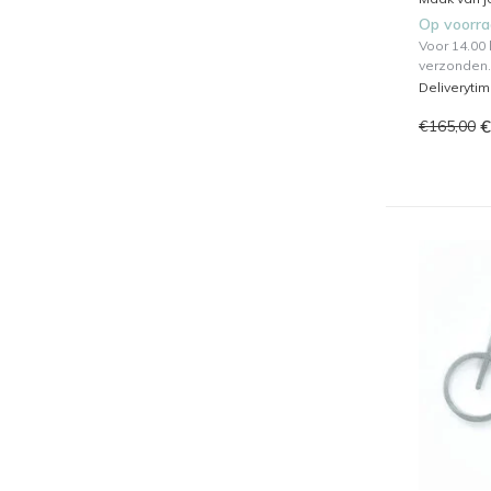
Op voorr
Voor 14.00
verzonden.
Deliveryti
€
€165,00