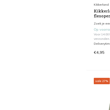
Kikkerland
Kikkerl
flesopen
Zoek je een
Op voorr
Voor 14.00
verzonden.
Deliveryti
€4,95
sale 27%