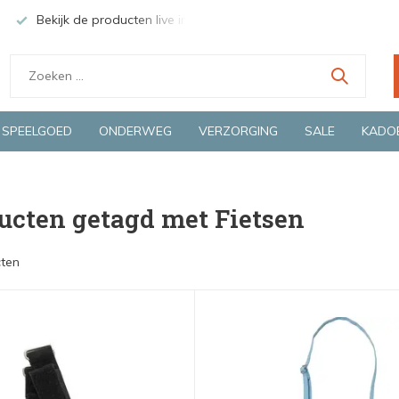
Bekijk de producten live in onze winkel in Deventer
Groen
SPEELGOED
ONDERWEG
VERZORGING
SALE
KADO
ucten getagd met Fietsen
ten