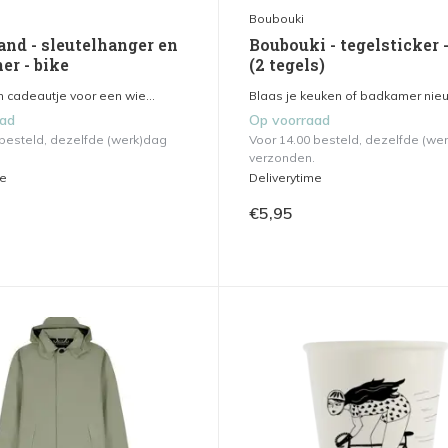
Boubouki
and - sleutelhanger en
Boubouki - tegelsticker 
er - bike
(2 tegels)
 cadeautje voor een wie...
Blaas je keuken of badkamer nieuw
aad
Op voorraad
 besteld, dezelfde (werk)dag
Voor 14.00 besteld, dezelfde (we
verzonden.
me
Deliverytime
€5,95