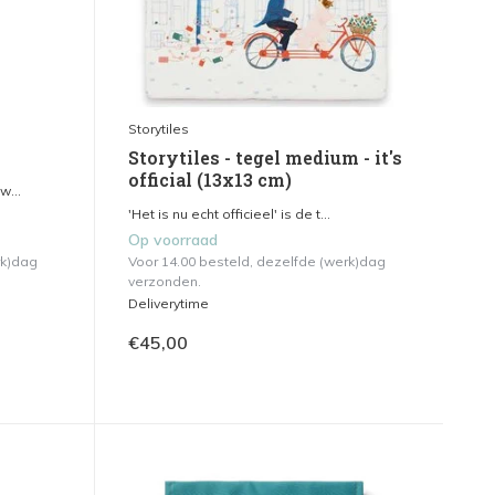
Storytiles
Storytiles - tegel medium - it's
official (13x13 cm)
w...
'Het is nu echt officieel' is de t...
Op voorraad
rk)dag
Voor 14.00 besteld, dezelfde (werk)dag
verzonden.
Deliverytime
€45,00