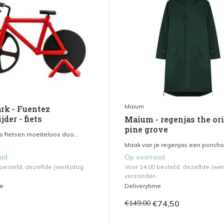
Maium
k - Fuentez
jder - fiets
Maium - regenjas the ori
pine grove
s fietsen moeiteloos doo...
Maak van je regenjas een poncho 
aad
Op voorraad
 besteld, dezelfde (werk)dag
Voor 14.00 besteld, dezelfde (we
verzonden.
me
Deliverytime
€74,50
€149,00