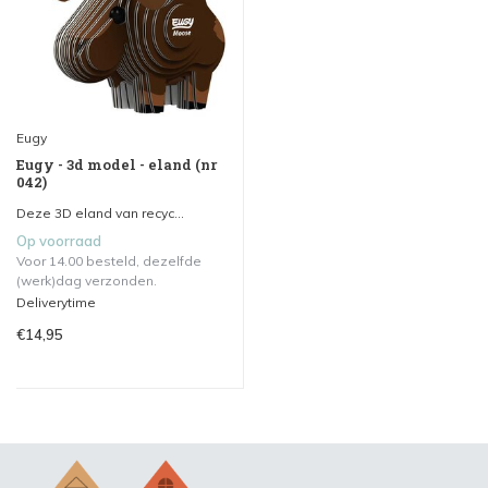
Eugy
Eugy - 3d model - eland (nr
042)
Deze 3D eland van recyc...
Op voorraad
Voor 14.00 besteld, dezelfde
(werk)dag verzonden.
Deliverytime
€14,95