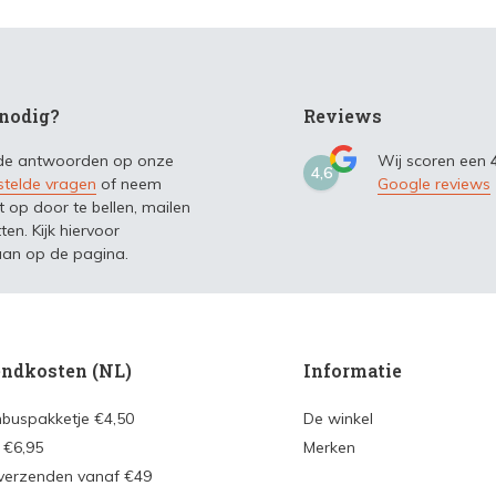
nodig?
Reviews
 de antwoorden op onze
Wij scoren een
4,6
stelde vragen
of neem
Google reviews
t op door te bellen, mailen
ten. Kijk hiervoor
an op de pagina.
ndkosten (NL)
Informatie
nbuspakketje €4,50
De winkel
 €6,95
Merken
 verzenden vanaf €49