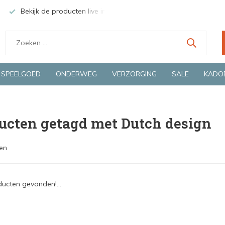
Bekijk de producten live in onze winkel in Deventer
Groen
SPEELGOED
ONDERWEG
VERZORGING
SALE
KADO
ucten getagd met Dutch design
en
ucten gevonden!...