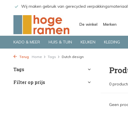
 GLS.
Wij maken gebruik van gerecycled verpakkingsmateriaal
De winkel
Merken
KADO & MEER
HUIS & TUIN
KEUKEN
KLEDING
Terug
Home
Tags
Dutch design
Prod
Tags
Filter op prijs
0 product
Geen prod