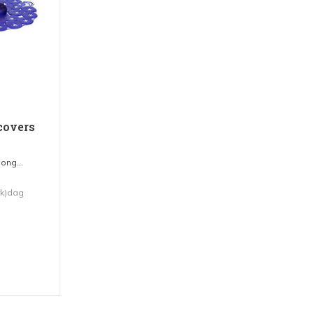
 covers
ong...
rk)dag