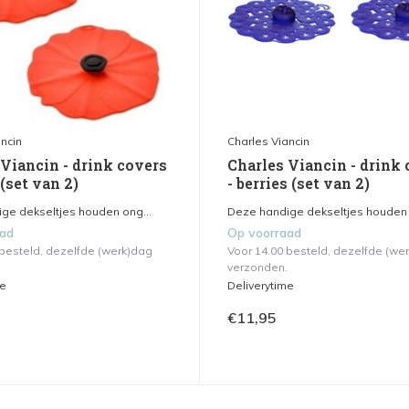
ncin
Charles Viancin
 Viancin - drink covers
Charles Viancin - drink
(set van 2)
- berries (set van 2)
ge dekseltjes houden ong...
Deze handige dekseltjes houden 
aad
Op voorraad
 besteld, dezelfde (werk)dag
Voor 14.00 besteld, dezelfde (we
verzonden.
me
Deliverytime
€11,95