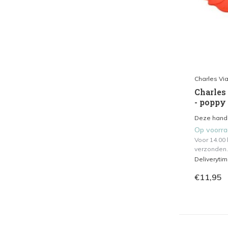
Charles Via
Charles
- poppy 
Deze handi
Op voorr
Voor 14.00
verzonden.
Deliveryti
€11,95