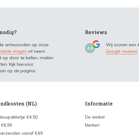
nodig?
Reviews
 de antwoorden op onze
Wij scoren een
4,6
stelde vragen
of neem
Google reviews
t op door te bellen, mailen
ten. Kijk hiervoor
an op de pagina.
ndkosten (NL)
Informatie
nbuspakketje €4,50
De winkel
 €6,95
Merken
 verzenden vanaf €49