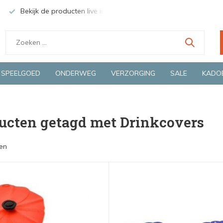
Bekijk de producten live in onze winkel in Deventer
Groen
SPEELGOED
ONDERWEG
VERZORGING
SALE
KADO
ucten getagd met Drinkcovers
en