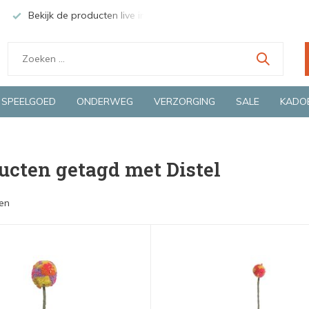
Bekijk de producten live in onze winkel in Deventer
Groen
SPEELGOED
ONDERWEG
VERZORGING
SALE
KADO
ucten getagd met Distel
en