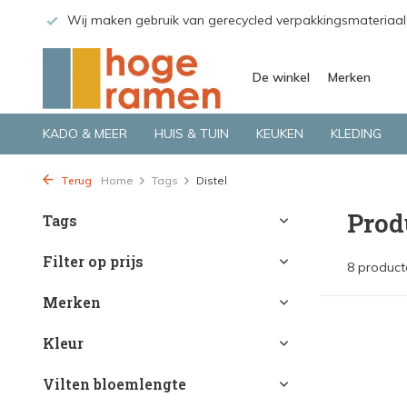
 GLS.
Wij maken gebruik van gerecycled verpakkingsmateriaal
De winkel
Merken
KADO & MEER
HUIS & TUIN
KEUKEN
KLEDING
Terug
Home
Tags
Distel
Prod
Tags
Filter op prijs
8 product
Merken
Kleur
Vilten bloemlengte