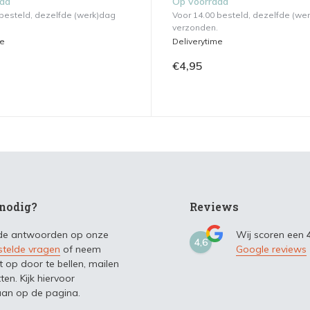
aad
Op voorraad
 besteld, dezelfde (werk)dag
Voor 14.00 besteld, dezelfde (we
verzonden.
me
Deliverytime
€4,95
nodig?
Reviews
 de antwoorden op onze
Wij scoren een
4,6
stelde vragen
of neem
Google reviews
t op door te bellen, mailen
ten. Kijk hiervoor
an op de pagina.