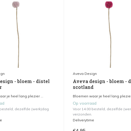
ign
Aveva Design
sign - bloem - distel
Aveva design - bloem - d
r
scotland
r je heel lang plezier ...
Bloemen waar je heel lang plezier 
aad
Op voorraad
 besteld, dezelfde (werk)dag
Voor 14.00 besteld, dezelfde (we
verzonden.
me
Deliverytime
€4,95