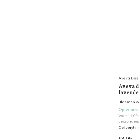
Aveva Des
Aveva de
lavende
Bloemen waa
Op voorr
Voor 14.00
verzonden.
Deliveryti
€4,95