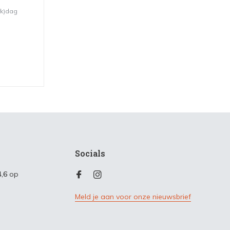
rk)dag
Socials
4,6
op
Meld je aan voor onze nieuwsbrief