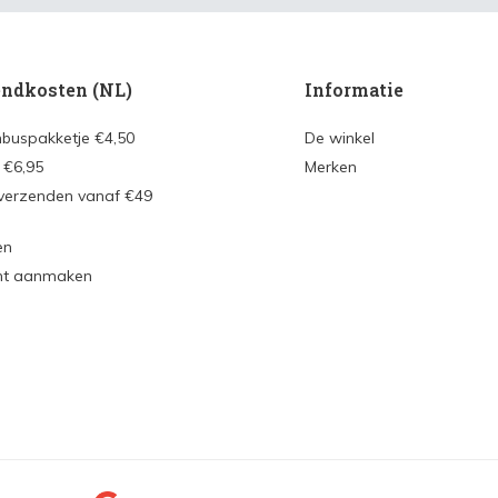
ndkosten (NL)
Informatie
nbuspakketje €4,50
De winkel
 €6,95
Merken
 verzenden vanaf €49
en
nt aanmaken