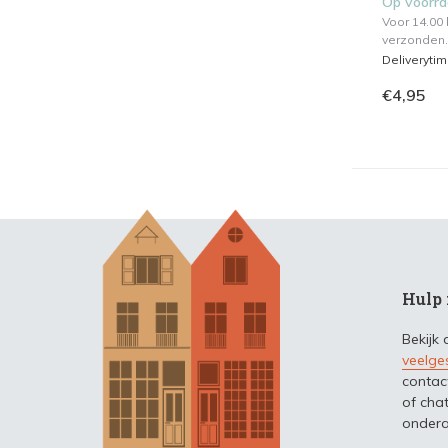
Op voorr
Voor 14.00
verzonden.
Deliveryti
€4,95
Hulp 
Bekijk
veelge
contac
of chat
ondera