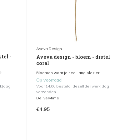
Aveva Design
tel -
Aveva design - bloem - distel
coral
...
Bloemen waar je heel lang plezier ...
Op voorraad
rk)dag
Voor 14.00 besteld, dezelfde (werk)dag
verzonden.
Deliverytime
€4,95