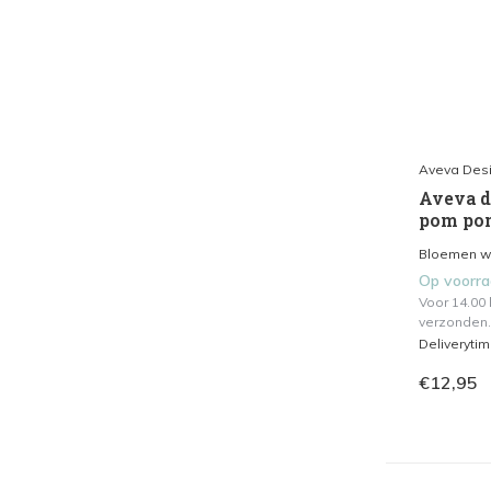
Aveva Des
Aveva de
pom pom
Bloemen waa
Op voorr
Voor 14.00
verzonden.
Deliveryti
€12,95