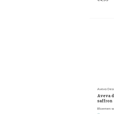
Aveva Des
Aveva de
saffron
Bloemen waa