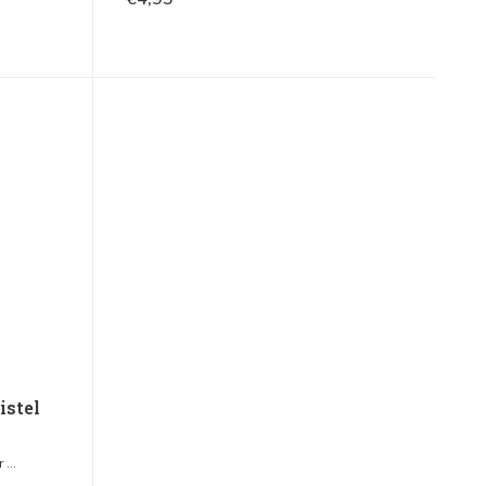
istel
...