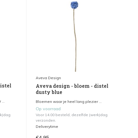
Aveva Design
istel
Aveva design - bloem - distel
dusty blue
...
Bloemen waar je heel lang plezier ...
Op voorraad
rk)dag
Voor 14.00 besteld, dezelfde (werk)dag
verzonden.
Deliverytime
€4,95