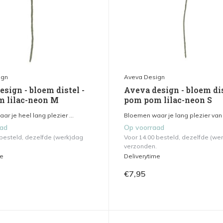
ign
Aveva Design
sign - bloem distel -
Aveva design - bloem dis
 lilac-neon M
pom pom lilac-neon S
r je heel lang plezier ...
Bloemen waar je lang plezier van h
aad
Op voorraad
 besteld, dezelfde (werk)dag
Voor 14.00 besteld, dezelfde (we
verzonden.
me
Deliverytime
€7,95