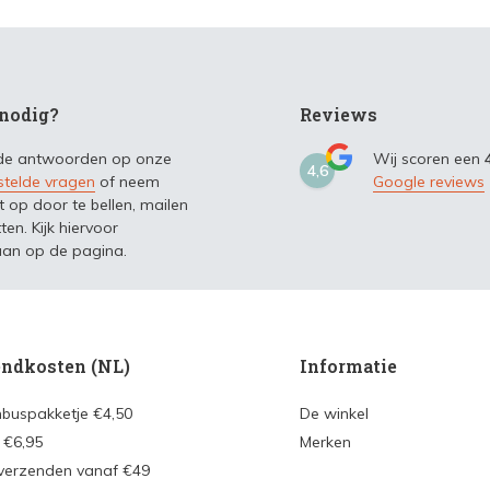
nodig?
Reviews
 de antwoorden op onze
Wij scoren een
4,6
stelde vragen
of neem
Google reviews
t op door te bellen, mailen
ten. Kijk hiervoor
an op de pagina.
ndkosten (NL)
Informatie
nbuspakketje €4,50
De winkel
 €6,95
Merken
 verzenden vanaf €49