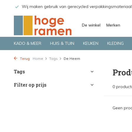
 GLS.
Wij maken gebruik van gerecycled verpakkingsmateriaal
De winkel
Merken
KADO & MEER
HUIS & TUIN
KEUKEN
KLEDING
Terug
Home
Tags
De Heem
Prod
Tags
Filter op prijs
0 product
Geen prod