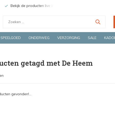
Bekijk de producten live in onze winkel in Deventer
Groen
SPEELGOED
ONDERWEG
VERZORGING
SALE
KADO
ucten getagd met De Heem
en
ucten gevonden!...