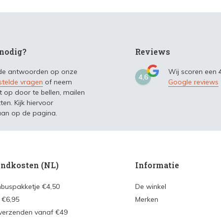
nodig?
Reviews
 de antwoorden op onze
Wij scoren een
4,6
stelde vragen
of neem
Google reviews
t op door te bellen, mailen
ten. Kijk hiervoor
an op de pagina.
ndkosten (NL)
Informatie
nbuspakketje €4,50
De winkel
 €6,95
Merken
 verzenden vanaf €49