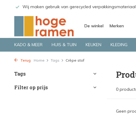
 GLS.
Wij maken gebruik van gerecycled verpakkingsmateriaal
De winkel
Merken
KADO & MEER
HUIS & TUIN
KEUKEN
KLEDING
Terug
Home
Tags
Crèpe stof
Prod
Tags
Filter op prijs
0 product
Geen prod