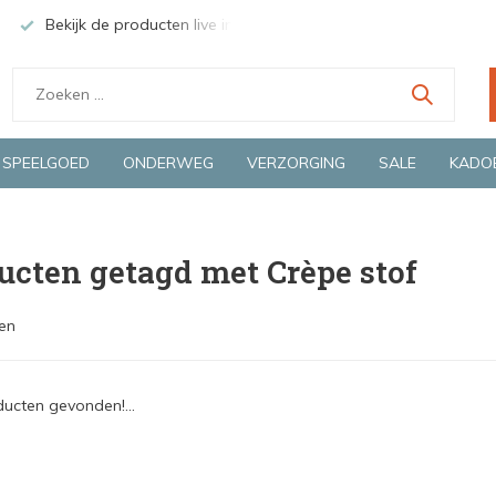
Bekijk de producten live in onze winkel in Deventer
Groen
SPEELGOED
ONDERWEG
VERZORGING
SALE
KADO
ucten getagd met Crèpe stof
en
ucten gevonden!...