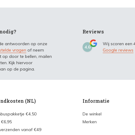
nodig?
Reviews
 de antwoorden op onze
Wij scoren een
4,6
stelde vragen
of neem
Google reviews
t op door te bellen, mailen
ten. Kijk hiervoor
an op de pagina.
ndkosten (NL)
Informatie
nbuspakketje €4,50
De winkel
 €6,95
Merken
 verzenden vanaf €49