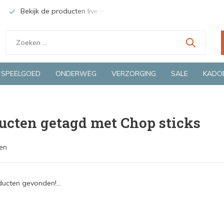
Bekijk de producten live in onze winkel in Deventer
Groen
SPEELGOED
ONDERWEG
VERZORGING
SALE
KADO
ucten getagd met Chop sticks
en
ucten gevonden!...