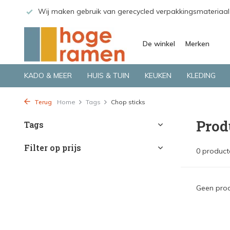
 GLS.
Wij maken gebruik van gerecycled verpakkingsmateriaal
De winkel
Merken
KADO & MEER
HUIS & TUIN
KEUKEN
KLEDING
Terug
Home
Tags
Chop sticks
Prod
Tags
Filter op prijs
0 product
Geen prod