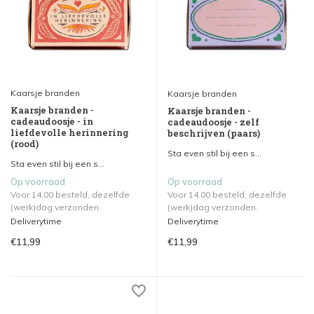
Kaarsje branden
Kaarsje branden
Kaarsje branden -
Kaarsje branden -
cadeaudoosje - in
cadeaudoosje - zelf
liefdevolle herinnering
beschrijven (paars)
(rood)
Sta even stil bij een s...
Sta even stil bij een s...
Op voorraad
Op voorraad
Voor 14.00 besteld, dezelfde
Voor 14.00 besteld, dezelfde
(werk)dag verzonden.
(werk)dag verzonden.
Deliverytime
Deliverytime
€11,99
€11,99