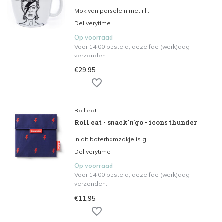
Mok van porselein met ill...
Deliverytime
Op voorraad
Voor 14.00 besteld, dezelfde (werk)dag
verzonden.
€29,95
Roll eat
Roll eat - snack'n'go - icons thunder
In dit boterhamzakje is g...
Deliverytime
Op voorraad
Voor 14.00 besteld, dezelfde (werk)dag
verzonden.
€11,95