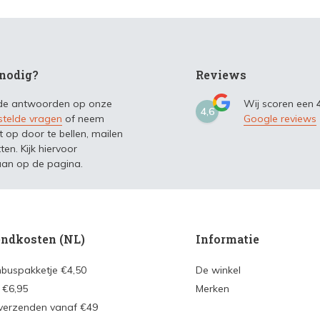
nodig?
Reviews
 de antwoorden op onze
Wij scoren een
4,6
stelde vragen
of neem
Google reviews
t op door te bellen, mailen
ten. Kijk hiervoor
an op de pagina.
ndkosten (NL)
Informatie
nbuspakketje €4,50
De winkel
 €6,95
Merken
 verzenden vanaf €49