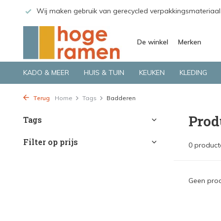
 GLS.
Wij maken gebruik van gerecycled verpakkingsmateriaal
De winkel
Merken
KADO & MEER
HUIS & TUIN
KEUKEN
KLEDING
Terug
Home
Tags
Badderen
Prod
Tags
Filter op prijs
0 product
Geen prod