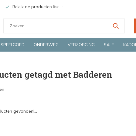
Bekijk de producten live in onze winkel in Deventer
Groen
SPEELGOED
ONDERWEG
VERZORGING
SALE
KADO
ucten getagd met Badderen
en
ucten gevonden!...