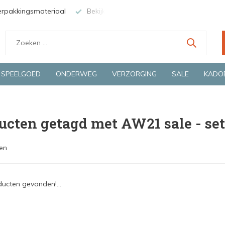
erpakkingsmateriaal
Bekijk de producten live in onze winkel in
SPEELGOED
ONDERWEG
VERZORGING
SALE
KADO
ucten getagd met AW21 sale - set
en
ucten gevonden!...