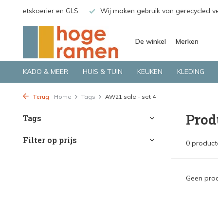
o.a. Fietskoerier en GLS.
Wij maken gebruik van gerecycled v
De winkel
Merken
KADO & MEER
HUIS & TUIN
KEUKEN
KLEDING
Terug
Home
Tags
AW21 sale - set 4
Prod
Tags
Filter op prijs
0 product
Geen prod