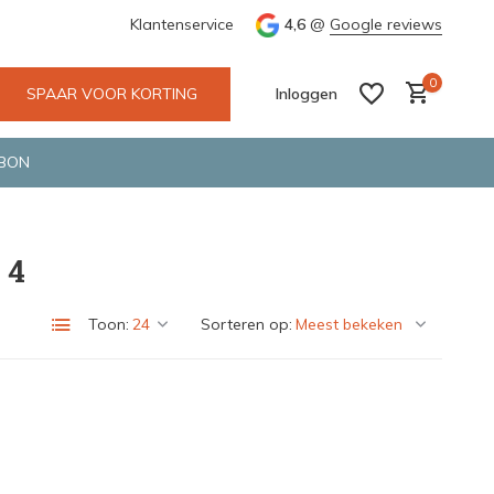
 Deventer
Groene en snelle bezorging door o.a. Fietskoerier en 
Klantenservice
4,6
@
Google reviews
0
SPAAR VOOR KORTING
Inloggen
BON
 4
Account aanmaken
Account aanmaken
Toon:
Sorteren op: