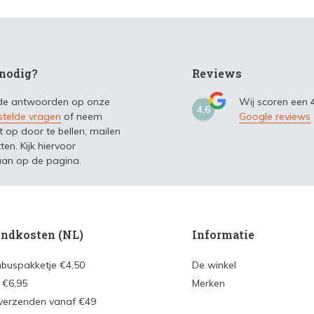
nodig?
Reviews
 de antwoorden op onze
Wij scoren een
4,6
stelde vragen
of neem
Google reviews
t op door te bellen, mailen
ten. Kijk hiervoor
an op de pagina.
ndkosten (NL)
Informatie
nbuspakketje €4,50
De winkel
 €6,95
Merken
 verzenden vanaf €49