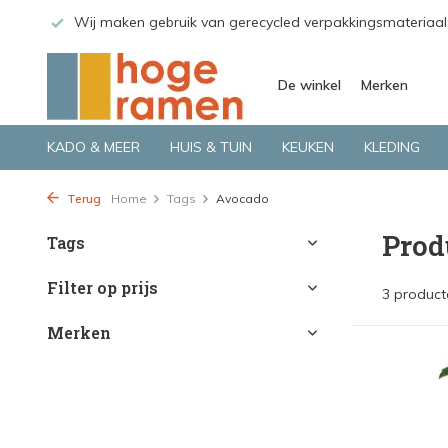
 GLS.
Wij maken gebruik van gerecycled verpakkingsmateriaal
De winkel
Merken
KADO & MEER
HUIS & TUIN
KEUKEN
KLEDING
Terug
Home
Tags
Avocado
Prod
Tags
Filter op prijs
3 product
Merken