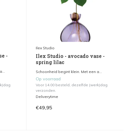
Ilex Studio
se -
Ilex Studio - avocado vase -
spring lilac
...
Schoonheid begint klein. Met een a...
Op voorraad
rk)dag
Voor 14.00 besteld, dezelfde (werk)dag
verzonden.
Deliverytime
€49,95