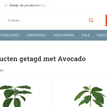
Bekijk de producten live in onze winkel in Deventer
Groen
SPEELGOED
ONDERWEG
VERZORGING
SALE
KADO
ucten getagd met Avocado
en