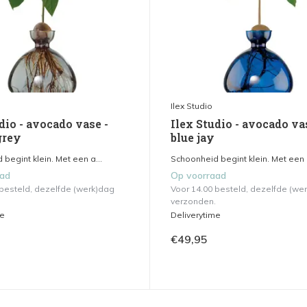
Ilex Studio
dio - avocado vase -
Ilex Studio - avocado va
grey
blue jay
begint klein. Met een a...
Schoonheid begint klein. Met een a
aad
Op voorraad
 besteld, dezelfde (werk)dag
Voor 14.00 besteld, dezelfde (we
verzonden.
me
Deliverytime
€49,95