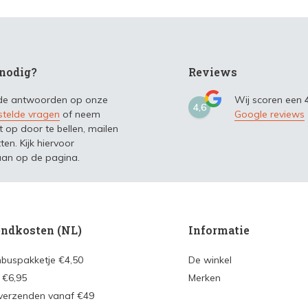
nodig?
Reviews
 de antwoorden op onze
Wij scoren een
4,6
stelde vragen
of neem
Google reviews
t op door te bellen, mailen
ten. Kijk hiervoor
an op de pagina.
ndkosten (NL)
Informatie
nbuspakketje €4,50
De winkel
 €6,95
Merken
 verzenden vanaf €49