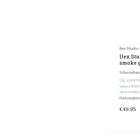
Ilex Studio
Ilex Stu
smoke 
Schoonheid 
Op voorr
Voor 14.00
verzonden.
Deliveryti
€49,95