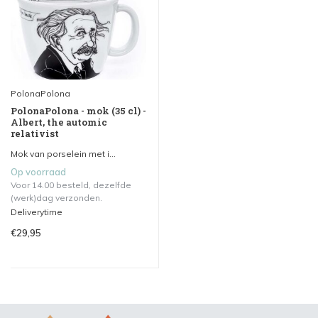
PolonaPolona
PolonaPolona - mok (35 cl) -
Albert, the automic
relativist
Mok van porselein met i...
Op voorraad
Voor 14.00 besteld, dezelfde
(werk)dag verzonden.
Deliverytime
€29,95