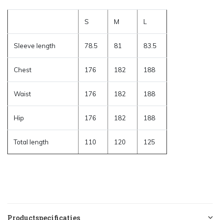
S
M
L
Sleeve length
78.5
81
83.5
Chest
176
182
188
Waist
176
182
188
Hip
176
182
188
Total length
110
120
125
Productspecificaties