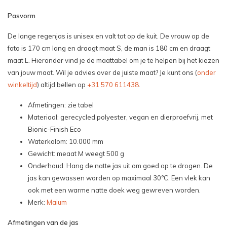
Pasvorm
De lange regenjas is unisex en valt tot op de kuit. De vrouw op de
foto is 170 cm lang en draagt maat S, de man is 180 cm en draagt
maat L. Hieronder vind je de maattabel om je te helpen bij het kiezen
van jouw maat. Wil je advies over de juiste maat? Je kunt ons (
onder
winkeltijd
) altijd bellen op
+31 570 611438
.
Afmetingen: zie tabel
Materiaal: gerecycled polyester, vegan en dierproefvrij, met
Bionic-Finish Eco
Waterkolom: 10.000 mm
Gewicht: meaat M weegt 500 g
Onderhoud: Hang de natte jas uit om goed op te drogen. De
jas kan gewassen worden op maximaal 30°C. Een vlek kan
ook met een warme natte doek weg gewreven worden.
Merk:
Maium
Afmetingen van de jas