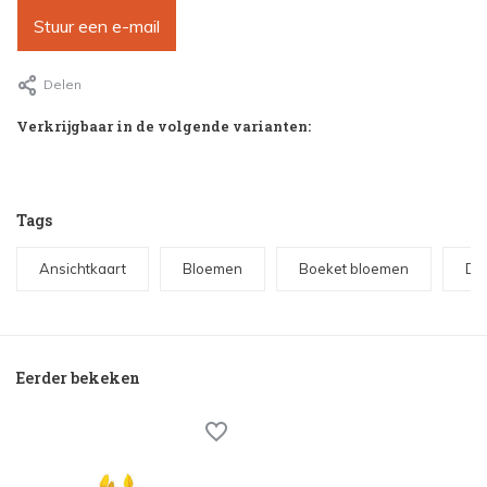
Stuur een e-mail
Delen
Verkrijgbaar in de volgende varianten:
Tags
Ansichtkaart
Bloemen
Boeket bloemen
Del
Eerder bekeken