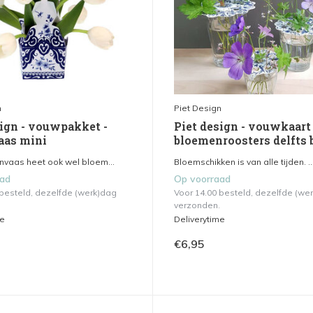
n
Piet Design
sign - vouwpakket -
Piet design - vouwkaart 
aas mini
bloemenroosters delfts
nvaas heet ook wel bloem...
Bloemschikken is van alle tijden. ..
aad
Op voorraad
 besteld, dezelfde (werk)dag
Voor 14.00 besteld, dezelfde (we
verzonden.
me
Deliverytime
€6,95