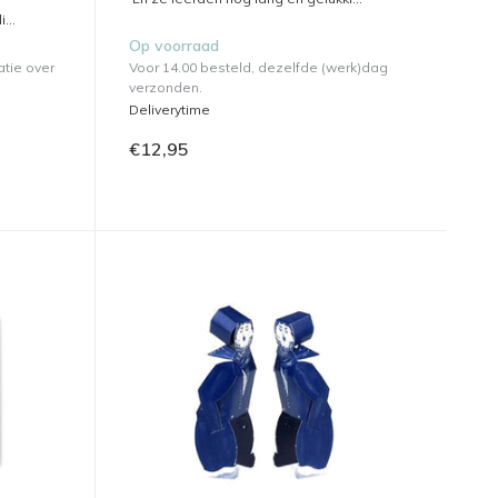
...
Op voorraad
atie over
Voor 14.00 besteld, dezelfde (werk)dag
verzonden.
Deliverytime
€12,95