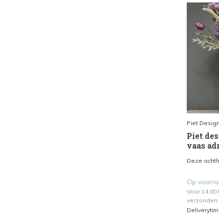
Piet Desig
Piet de
vaas ad
Deze achth
Op voorr
Voor 14.00
verzonden.
Deliveryti