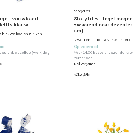
n
Storytiles
ign - vouwkaart -
Storytiles - tegel magne
delfts blauw
zwaaiend naar deventer
cm)
 blauwe koeien zijn van...
'Zwaaiend naar Deventer' heet dit 
aad
Op voorraad
 besteld, dezelfde (werk)dag
Voor 14.00 besteld, dezelfde (we
verzonden.
me
Deliverytime
€12,95