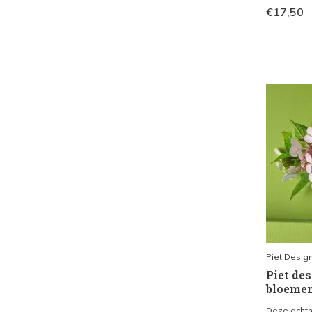
€17,50
Piet Desig
Piet de
bloemen
Deze achth