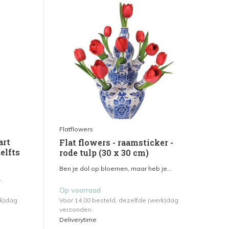
Flatflowers
art
Flat flowers - raamsticker -
elfts
rode tulp (30 x 30 cm)
Ben je dol op bloemen, maar heb je...
.
Op voorraad
rk)dag
Voor 14.00 besteld, dezelfde (werk)dag
verzonden.
Deliverytime