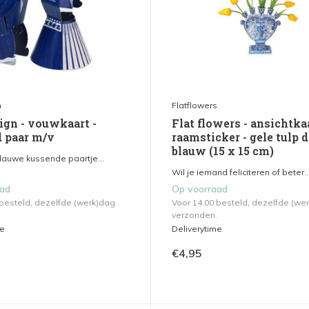
n
Flatflowers
ign - vouwkaart -
Flat flowers - ansichtka
 paar m/v
raamsticker - gele tulp d
blauw (15 x 15 cm)
blauwe kussende paartje...
Wil je iemand feliciteren of beter..
aad
Op voorraad
 besteld, dezelfde (werk)dag
Voor 14.00 besteld, dezelfde (we
verzonden.
me
Deliverytime
€4,95