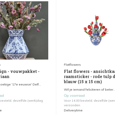
n
Flatflowers
sign - vouwpakket -
Flat flowers - ansichtka
riaan
raamsticker - rode tulp d
blauw (15 x 15 cm)
oekige '17e eeuwse' Delf...
Wil je iemand feliciteren of beter..
aad
Op voorraad
 besteld, dezelfde (werk)dag
Voor 14.00 besteld, dezelfde (we
verzonden.
me
Deliverytime