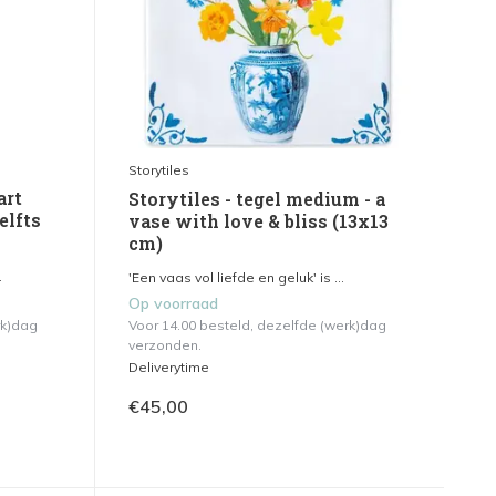
Storytiles
art
Storytiles - tegel medium - a
elfts
vase with love & bliss (13x13
cm)
.
'Een vaas vol liefde en geluk' is ...
Op voorraad
rk)dag
Voor 14.00 besteld, dezelfde (werk)dag
verzonden.
Deliverytime
€45,00