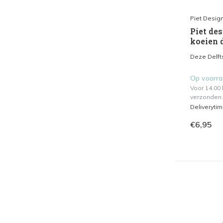
Piet Desig
Piet des
koeien 
Deze Delfts
Op voorr
Voor 14.00
verzonden.
Deliveryti
€6,95