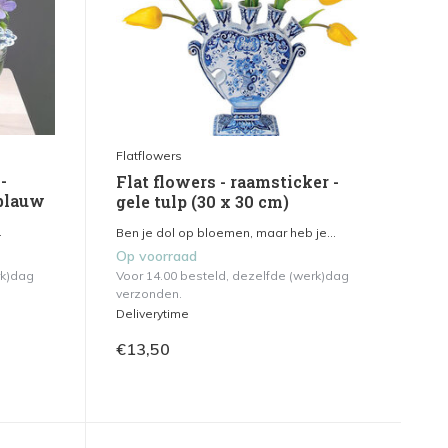
Flatflowers
-
Flat flowers - raamsticker -
 blauw
gele tulp (30 x 30 cm)
.
Ben je dol op bloemen, maar heb je...
Op voorraad
rk)dag
Voor 14.00 besteld, dezelfde (werk)dag
verzonden.
Deliverytime
€13,50