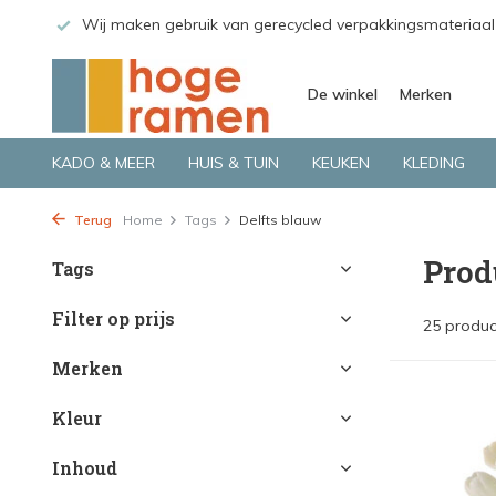
k van gerecycled verpakkingsmateriaal
Bekijk de producten li
De winkel
Merken
KADO & MEER
HUIS & TUIN
KEUKEN
KLEDING
Terug
Home
Tags
Delfts blauw
Prod
Tags
Filter op prijs
25 produc
Merken
Kleur
Inhoud