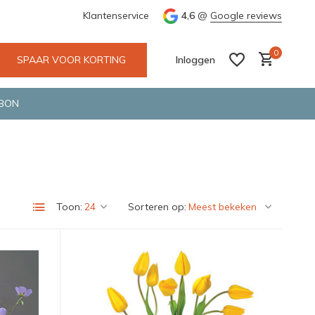
.a. Fietskoerier en GLS.
Klantenservice
Wij maken gebruik van gerecycled ve
4,6
@
Google reviews
0
SPAAR VOOR KORTING
Inloggen
BON
Account aanmaken
Account aanmaken
Toon:
Sorteren op: