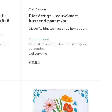
Piet Design
et -
Piet design - vouwkaart -
 (6x6
kussend paar m/m
Dit Delfts blauwe kussende homopaa...
...
Op voorraad
rk)dag
Voor 14.00 besteld, dezelfde (werk)dag
verzonden.
Deliverytime
€6,95