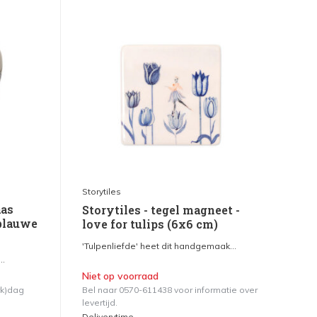
Storytiles
aas
Storytiles - tegel magneet -
 blauwe
love for tulips (6x6 cm)
'Tulpenliefde' heet dit handgemaak...
..
Niet op voorraad
rk)dag
Bel naar 0570-611438 voor informatie over
levertijd.
Deliverytime