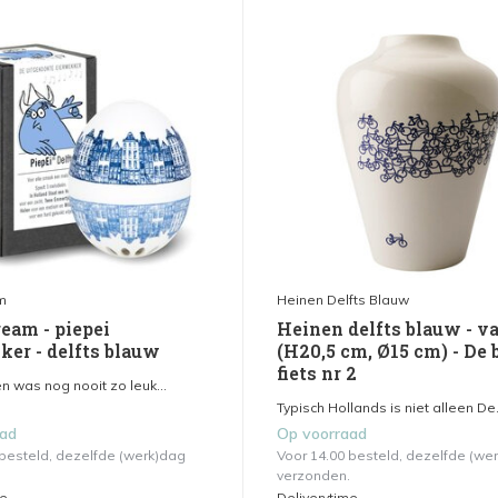
m
Heinen Delfts Blauw
eam - piepei
Heinen delfts blauw - v
ker - delfts blauw
(H20,5 cm, Ø15 cm) - De
fiets nr 2
n was nog nooit zo leuk...
Typisch Hollands is niet alleen De.
aad
Op voorraad
 besteld, dezelfde (werk)dag
Voor 14.00 besteld, dezelfde (we
verzonden.
me
Deliverytime