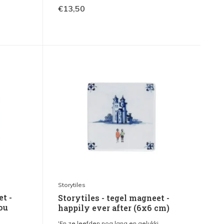
€13,50
Storytiles
et -
Storytiles - tegel magneet -
ou
happily ever after (6x6 cm)
'En ze leefden nog lang en gelukki...