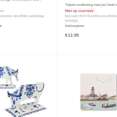
'Tulpen onderweg naar jou' heet di
aad
Niet op voorraad
 besteld, dezelfde (werk)dag
Bel naar 0570-611438 voor inform
levertijd.
me
Deliverytime
€12,95