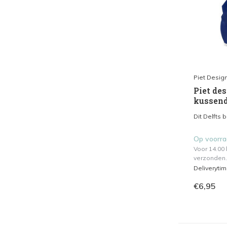
Piet Desig
Piet des
kussend
Dit Delfts 
Op voorr
Voor 14.00
verzonden.
Deliveryti
€6,95