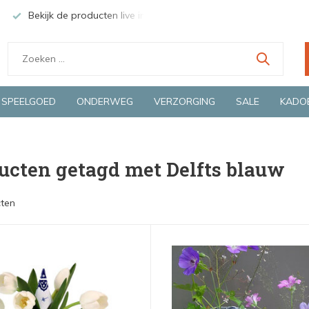
ve in onze winkel in Deventer
Groene en snelle bezorging door o
SPEELGOED
ONDERWEG
VERZORGING
SALE
KADO
ucten getagd met Delfts blauw
ten