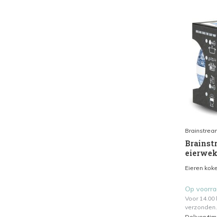
Brainstrea
Brainstr
eierwek
Eieren koke
Op voorr
Voor 14.00
verzonden.
Deliveryti