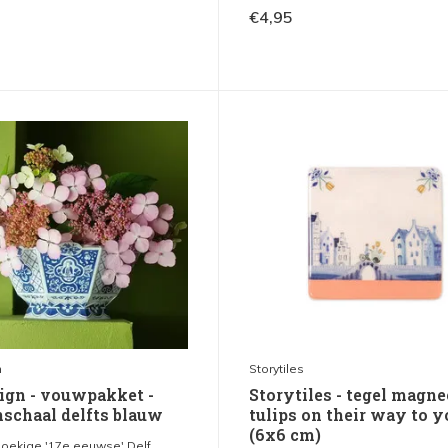
€4,95
n
Storytiles
sign - vouwpakket -
Storytiles - tegel magne
schaal delfts blauw
tulips on their way to y
(6x6 cm)
oekige '17e eeuwse' Delf...