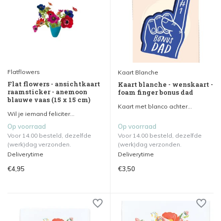
Flatflowers
Kaart Blanche
Flat flowers - ansichtkaart
Kaart blanche - wenskaart -
raamsticker - anemoon
foam finger bonus dad
blauwe vaas (15 x 15 cm)
Kaart met blanco achter...
Wil je iemand feliciter...
Op voorraad
Op voorraad
Voor 14.00 besteld, dezelfde
Voor 14.00 besteld, dezelfde
(werk)dag verzonden.
(werk)dag verzonden.
Deliverytime
Deliverytime
€4,95
€3,50