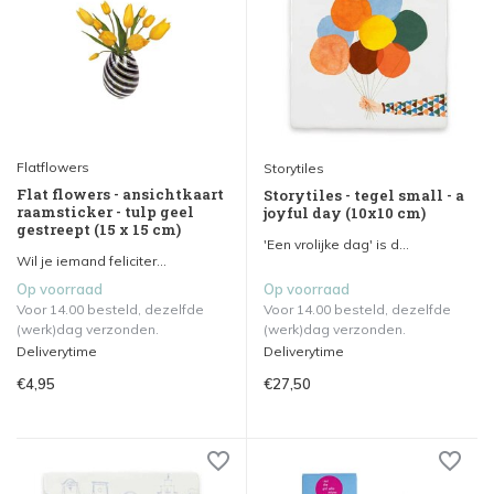
Flatflowers
Storytiles
Flat flowers - ansichtkaart
Storytiles - tegel small - a
raamsticker - tulp geel
joyful day (10x10 cm)
gestreept (15 x 15 cm)
'Een vrolijke dag' is d...
Wil je iemand feliciter...
Op voorraad
Op voorraad
Voor 14.00 besteld, dezelfde
Voor 14.00 besteld, dezelfde
(werk)dag verzonden.
(werk)dag verzonden.
Deliverytime
Deliverytime
€4,95
€27,50