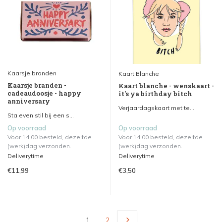
Kaarsje branden
Kaart Blanche
Kaarsje branden -
Kaart blanche - wenskaart -
cadeaudoosje - happy
it's ya birthday bitch
anniversary
Verjaardagskaart met te...
Sta even stil bij een s...
Op voorraad
Op voorraad
Voor 14.00 besteld, dezelfde
Voor 14.00 besteld, dezelfde
(werk)dag verzonden.
(werk)dag verzonden.
Deliverytime
Deliverytime
€11,99
€3,50
1
2