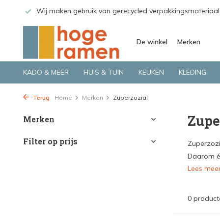
 GLS.
Wij maken gebruik van gerecycled verpakkingsmateriaal
De winkel
Merken
KADO & MEER
HUIS & TUIN
KEUKEN
KLEDING
Terug
Home
Merken
Zuperzozial
Zupe
Merken
Filter op prijs
Zuperzozi
Daarom én
Lees mee
0 product