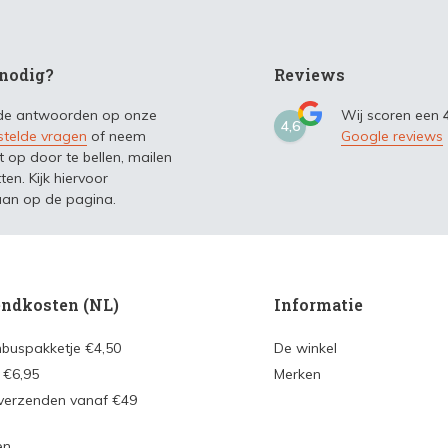
nodig?
Reviews
 de antwoorden op onze
Wij scoren een
4,6
stelde vragen
of neem
Google reviews
t op door te bellen, mailen
ten. Kijk hiervoor
an op de pagina.
ndkosten (NL)
Informatie
nbuspakketje €4,50
De winkel
 €6,95
Merken
 verzenden vanaf €49
en