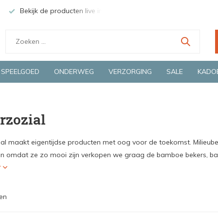
Bekijk de producten live in onze winkel in Deventer
Groen
SPEELGOED
ONDERWEG
VERZORGING
SALE
KADO
rzozial
al maakt eigentijdse producten met oog voor de toekomst. Milieub
 omdat ze zo mooi zijn verkopen we graag de bamboe bekers, ba.
r
en