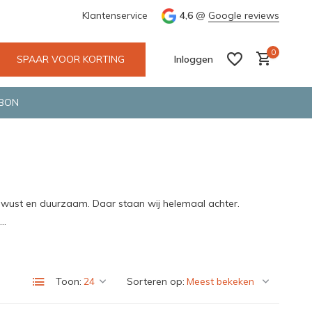
e en snelle bezorging door o.a. Fietskoerier en GLS.
Klantenservice
4,6
@
Google reviews
Wij maken
0
SPAAR VOOR KORTING
Inloggen
BON
Account aanmaken
Account aanmaken
ewust en duurzaam. Daar staan wij helemaal achter.
..
Toon:
Sorteren op: