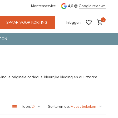
e en snelle bezorging door o.a. Fietskoerier en GLS.
Klantenservice
4,6
@
Google reviews
Wij maken
0
SPAAR VOOR KORTING
Inloggen
BON
Account aanmaken
Account aanmaken
ind je originele cadeaus, kleurrijke kleding en duurzaam
Toon:
Sorteren op: