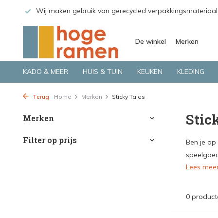
 GLS.
Wij maken gebruik van gerecycled verpakkingsmateriaal
De winkel
Merken
KADO & MEER
HUIS & TUIN
KEUKEN
KLEDING
Terug
Home
Merken
Sticky Tales
Stic
Merken
Filter op prijs
Ben je op
speelgoed 
Lees mee
0 product