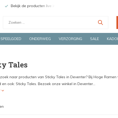
Bekijk de producten live in onze winkel in Deventer
Groen
SPEELGOED
ONDERWEG
VERZORGING
SALE
KADO
ky Tales
 zoek naar producten van Sticky Tales in Deventer? Bij Hoge Ramen v
en ook: Sticky Tales. Bezoek onze winkel in Deventer...
r
en