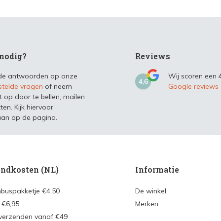
nodig?
Reviews
 de antwoorden op onze
Wij scoren een
4,6
stelde vragen
of neem
Google reviews
t op door te bellen, mailen
ten. Kijk hiervoor
an op de pagina.
ndkosten (NL)
Informatie
nbuspakketje €4,50
De winkel
 €6,95
Merken
 verzenden vanaf €49