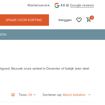
e en snelle bezorging door o.a. Fietskoerier en GLS.
Klantenservice
4,6
@
Google reviews
Wij maken
0
SPAAR VOOR KORTING
Inloggen
BON
Account aanmaken
Account aanmaken
lgoed. Bezoek onze winkel in Deventer of bekijk (een deel
Toon:
Sorteren op: