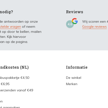
nodig?
Reviews
 de antwoorden op onze
Wij scoren een
4,6
stelde vragen
of neem
Google reviews
t op door te bellen, mailen
ten. Kijk hiervoor
an op de pagina.
ndkosten (NL)
Informatie
nbuspakketje €4,50
De winkel
 €6,95
Merken
 verzenden vanaf €49
en
nt aanmaken