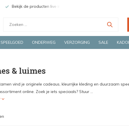
Bekijk de producten live in onze winkel in Deventer
Groen
SPEELGOED
ONDERWEG
VERZORGING
SALE
KADO
es & luimes
Ramen vind je originele cadeaus, kleurrijke kleding en duurzaam spee
ssortiment online. Zoek je iets speciaals? Stuur ...
r
en