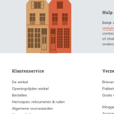
Hulp 
Bekijk
veelge
contac
of chat
ondera
Klantenservice
Verze
De winkel
Brieve
Openingstijden winkel
Pakket
Bestellen
Gratis
Herroepen, retourneren & ruilen
Inlogg
Algemene voorwaarden
Accou