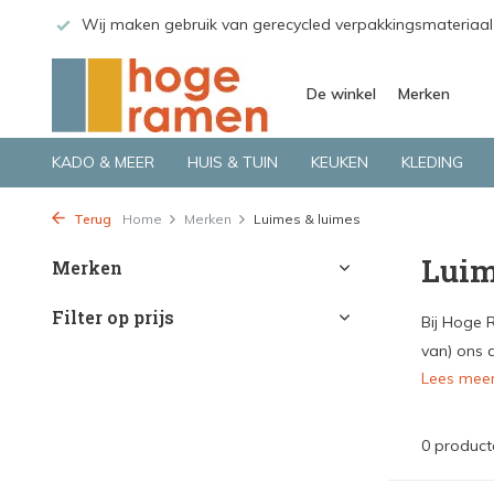
 GLS.
Wij maken gebruik van gerecycled verpakkingsmateriaal
De winkel
Merken
KADO & MEER
HUIS & TUIN
KEUKEN
KLEDING
Terug
Home
Merken
Luimes & luimes
Luim
Merken
Filter op prijs
Bij Hoge 
van) ons a
Lees mee
0 product