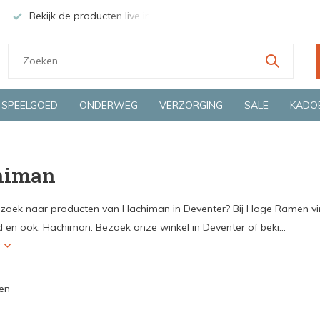
Bekijk de producten live in onze winkel in Deventer
Groen
SPEELGOED
ONDERWEG
VERZORGING
SALE
KADO
himan
 zoek naar producten van Hachiman in Deventer? Bij Hoge Ramen vind
 en ook: Hachiman. Bezoek onze winkel in Deventer of beki...
r
en