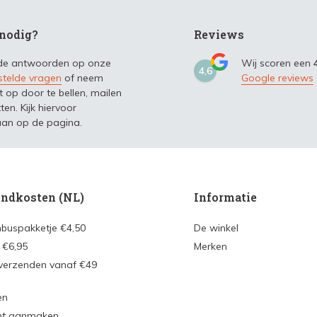
nodig?
Reviews
 de antwoorden op onze
Wij scoren een
4,6
stelde vragen
of neem
Google reviews
t op door te bellen, mailen
ten. Kijk hiervoor
an op de pagina.
ndkosten (NL)
Informatie
nbuspakketje €4,50
De winkel
 €6,95
Merken
 verzenden vanaf €49
en
nt aanmaken