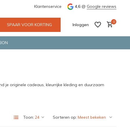
e en snelle bezorging door o.a. Fietskoerier en GLS.
Klantenservice
4,6
@
Google reviews
Wij maken
0
SPAAR VOOR KORTING
Inloggen
BON
Account aanmaken
Account aanmaken
 je originele cadeaus, kleurrijke kleding en duurzaam
Toon:
Sorteren op: