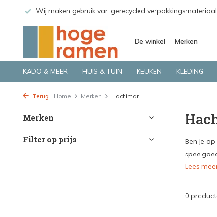
 GLS.
Wij maken gebruik van gerecycled verpakkingsmateriaal
De winkel
Merken
KADO & MEER
HUIS & TUIN
KEUKEN
KLEDING
Terug
Home
Merken
Hachiman
Hac
Merken
Filter op prijs
Ben je op
speelgoed
Lees mee
0 product