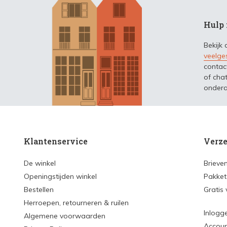
Hulp 
Bekijk
veelge
contac
of chat
ondera
Klantenservice
Verze
De winkel
Brieve
Openingstijden winkel
Pakket
Bestellen
Gratis
Herroepen, retourneren & ruilen
Inlogg
Algemene voorwaarden
Accou