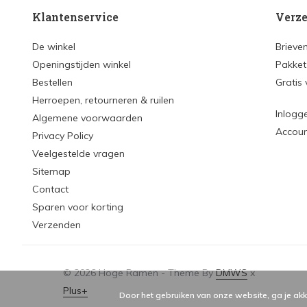
Klantenservice
Verze
De winkel
Brieve
Openingstijden winkel
Pakket
Bestellen
Gratis
Herroepen, retourneren & ruilen
Inlogg
Algemene voorwaarden
Accou
Privacy Policy
Veelgestelde vragen
Sitemap
Contact
Sparen voor korting
Verzenden
© 2026 Hoge Ramen - Theme By
DMWS
x
Plus+
Door het gebruiken van onze website, ga je ak