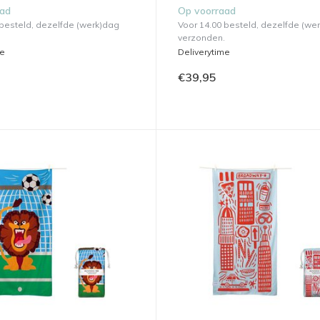
aad
Op voorraad
 besteld, dezelfde (werk)dag
Voor 14.00 besteld, dezelfde (we
verzonden.
me
Deliverytime
€39,95