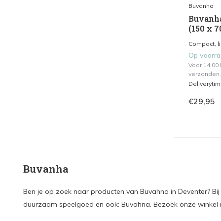
Buvanha
Buvanha
(150 x 7
Compact, l
Op voorr
Voor 14.00
verzonden.
Deliveryti
€29,95
Buvanha
Ben je op zoek naar producten van Buvahna in Deventer? Bij 
duurzaam speelgoed en ook: Buvahna. Bezoek onze winkel in 