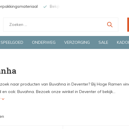
erpakkingsmateriaal
Bekijk de producten live in onze winkel in
SPEELGOED
ONDERWEG
VERZORGING
SALE
KADO
anha
 zoek naar producten van Buvahna in Deventer? Bij Hoge Ramen vind 
 en ook: Buvahna. Bezoek onze winkel in Deventer of bekijk...
r
en