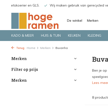
o.a. Fietskoerier en GLS.
Wij maken gebruik van gerecycled v
De winkel
Merken
KADO & MEER
HUIS & TUIN
KEUKEN
KLEDING
Terug
Home
Merken
Buvanha
Buv
Merken
Filter op prijs
Ben je op
speelgoed
Merken
Lees mee
8 product