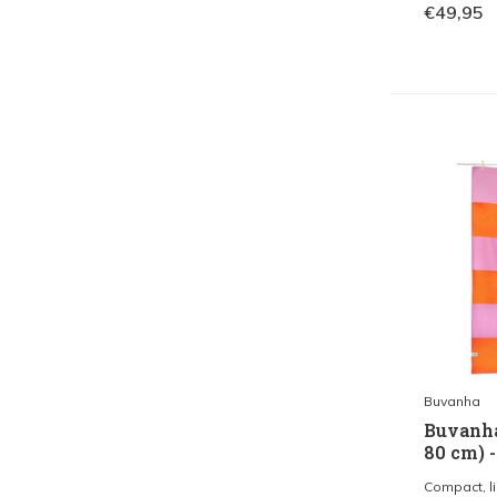
€49,95
Buvanha
Buvanha
80 cm) -
Compact, l