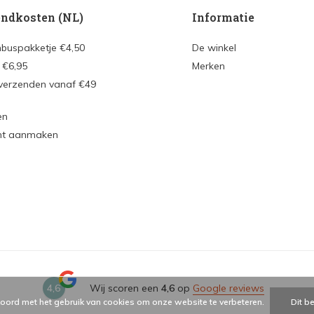
ndkosten (NL)
Informatie
nbuspakketje €4,50
De winkel
 €6,95
Merken
 verzenden vanaf €49
en
nt aanmaken
4,6
Wij scoren een
4,6
op
Google reviews
koord met het gebruik van cookies om onze website te verbeteren.
Dit b