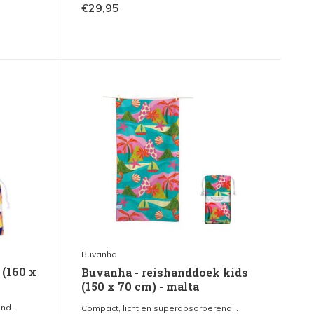
€29,95
Buvanha
 (160 x
Buvanha - reishanddoek kids
(150 x 70 cm) - malta
nd...
Compact, licht en superabsorberend...