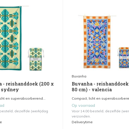
Buvanha
 - reishanddoek (200 x
Buvanha - reishanddoek
- sydney
80 cm) - valencia
icht en superabsorberend...
Compact, licht en superabsorbere
aad
Op voorraad
 besteld, dezelfde (werk)dag
Voor 14.00 besteld, dezelfde (we
verzonden.
me
Deliverytime