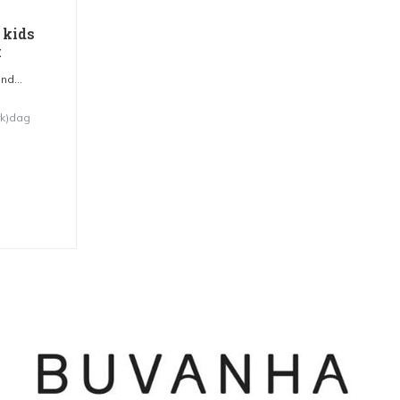
 kids
k
nd...
rk)dag