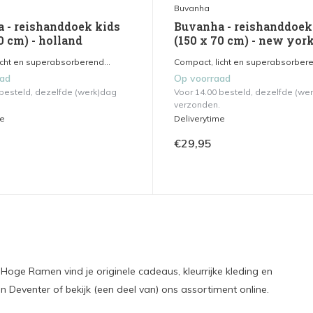
Buvanha
 - reishanddoek kids
Buvanha - reishanddoek
0 cm) - holland
(150 x 70 cm) - new yor
icht en superabsorberend...
Compact, licht en superabsorbere
aad
Op voorraad
 besteld, dezelfde (werk)dag
Voor 14.00 besteld, dezelfde (we
verzonden.
me
Deliverytime
€29,95
Hoge Ramen vind je originele cadeaus, kleurrijke kleding en
Deventer of bekijk (een deel van) ons assortiment online.