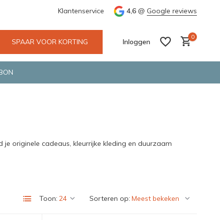
 Deventer
Groene en snelle bezorging door o.a. Fietskoerier en 
Klantenservice
4,6
@
Google reviews
0
SPAAR VOOR KORTING
Inloggen
BON
Account aanmaken
Account aanmaken
je originele cadeaus, kleurrijke kleding en duurzaam
Toon:
Sorteren op: