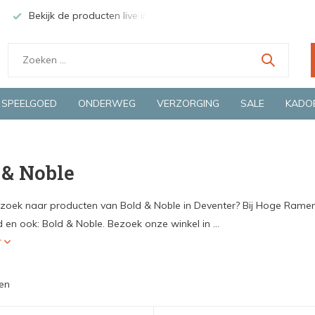
Bekijk de producten live in onze winkel in Deventer
Groen
SPEELGOED
ONDERWEG
VERZORGING
SALE
KADO
 & Noble
 zoek naar producten van Bold & Noble in Deventer? Bij Hoge Ramen v
 en ook: Bold & Noble. Bezoek onze winkel in ...
r
en