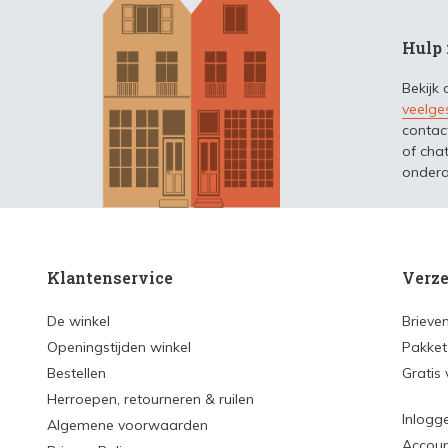
Hulp 
Bekijk
veelge
contac
of chat
ondera
Klantenservice
Verze
De winkel
Brieve
Openingstijden winkel
Pakket
Bestellen
Gratis
Herroepen, retourneren & ruilen
Inlogg
Algemene voorwaarden
Accou