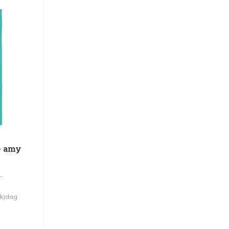
 - amy
.
rk)dag