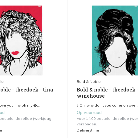
le
Bold & Noble
oble - theedoek - tina
Bold & noble - theedoek
winehouse
love you, my oh my �...
♪ Oh, why don't you come on over..
aad
Op voorraad
 besteld, dezelfde (werk)dag
Voor 14.00 besteld, dezelfde (we
verzonden.
me
Deliverytime