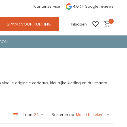
e en snelle bezorging door o.a. Fietskoerier en GLS.
Klantenservice
4,6
@
Google reviews
Wij maken
0
SPAAR VOOR KORTING
Inloggen
BON
Account aanmaken
Account aanmaken
ind je originele cadeaus, kleurrijke kleding en duurzaam
Toon:
Sorteren op: