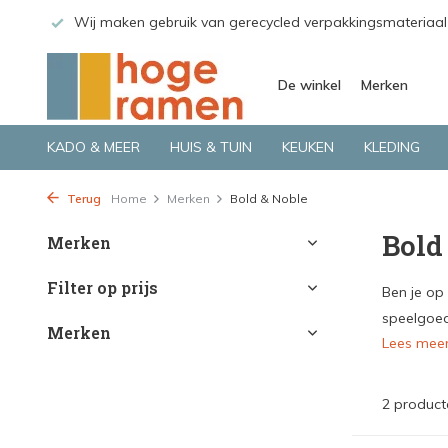
 GLS.
Wij maken gebruik van gerecycled verpakkingsmateriaal
De winkel
Merken
KADO & MEER
HUIS & TUIN
KEUKEN
KLEDING
Terug
Home
Merken
Bold & Noble
Bold
Merken
Filter op prijs
Ben je op
speelgoed
Merken
Lees mee
2 product