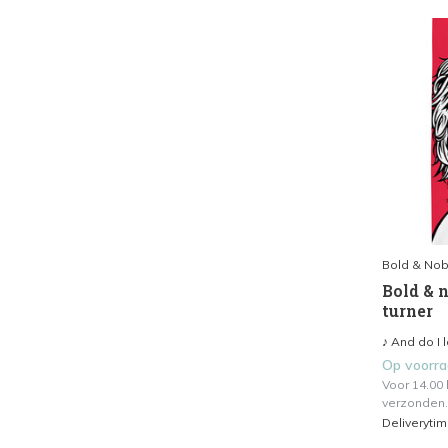
Bold & Nob
Bold & n
turner
♪ And do I 
Op voorr
Voor 14.00
verzonden.
Deliveryti