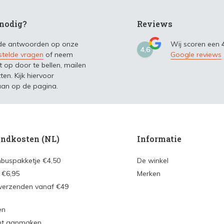
nodig?
Reviews
 de antwoorden op onze
Wij scoren een
4,6
stelde vragen
of neem
Google reviews
t op door te bellen, mailen
ten. Kijk hiervoor
an op de pagina.
ndkosten (NL)
Informatie
nbuspakketje €4,50
De winkel
 €6,95
Merken
 verzenden vanaf €49
en
nt aanmaken