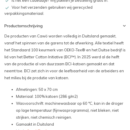
Is het een cadeautje? Wij pakken je bestelling gratis in.
Voor het verzenden gebruiken wij gerecycled
verpakkingsmateriaal.
Productomschrijving
De producten van Cawö worden volledig in Duitsland gemaakt,
vanaf het spinnen van de garens tot de afwerking. Alle textiel heeft
het Standaard 100 keurmerk van OEKO-Tex® en het Duitse bedrijf is
lid van het Better Cotton Initiative (BCI™). In 2025 werd al de helft
van de productie al van duurzaam BCI-katoen gemaakt en dat
neemt toe. BCI zet zich in voor de leefbaarheid van de arbeiders en
het milieu bij de produtie van katoen.
Afmetingen: 50 x 70 cm
Materiaal: 100% katoen (286 g/m2)
Wasvoorschrift: machinewasbaar op 60 °C, kan in de droger
op lage temperatuur (fijnwasprogramma), niet bleken, niet
strijken, niet chemisch reinigen.
Gamaakt in Duitsland