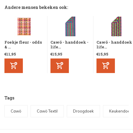
Andere mensen bekeken ook:
Foekje fleur - odds
Cawö - handdoek -
Cawö - handdoek 
& ...
life...
life...
€11,95
€15,95
€15,95
Tags
Cawö
Cawö Textil
Droogdoek
Keukendoek