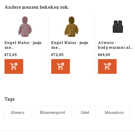
Andere mensen bekeken ook:
Engel Natur - jasje
Engel Natur - jasje
Alwero -
me...
me...
bodywarmer al...
€72,95
€72,95
€49,95
Tags
Alwero
Bloemenprint
Gilet
Mouwloos