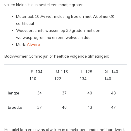
vallen klein uit, dus bestel een maatje groter
Materiaal: 100% wol, mulesing free en met Woolmark®
certificaat
Wasvoorschrift: wassen op 30 graden met een
wolwasprogramma en een wolwasmiddel
Merk:
Alwero
Bodywarmer Camino junior heeft de volgende afmetingen:
S 104-
M 116-
L 128-
XL 140-
110
122
134
146
lengte
34
37
40
43
breedte
37
40
43
47
Het gilet kan enigszins afwijken in afmetingen omdat het handwerk