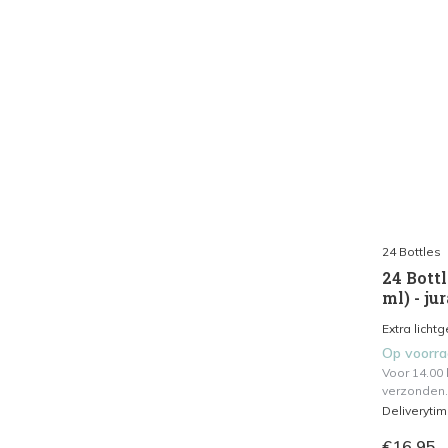
24 Bottles
24 Bottl
ml) - ju
Extra licht
Op voorr
Voor 14.00
verzonden.
Deliveryti
€16,95