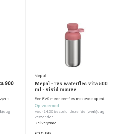
Mepal
ta 900
Mepal - rvs waterfles vita 500
ml - vivid mauve
peni...
Een RVS meeneemfles met twee openi...
Op voorraad
rk)dag
Voor 14.00 besteld, dezelfde (werk)dag
verzonden.
Deliverytime
€20,99