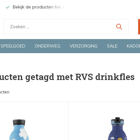
Bekijk de producten live in onze winkel in Deventer
Groen
SPEELGOED
ONDERWEG
VERZORGING
SALE
KADO
ucten getagd met RVS drinkfles
ucten