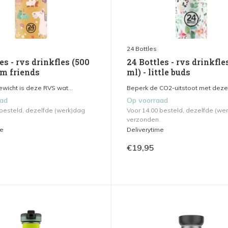
24 Bottles
es - rvs drinkfles (500
24 Bottles - rvs drinkfle
rm friends
ml) - little buds
gewicht is deze RVS wat...
Beperk de CO2-uitstoot met deze 
aad
Op voorraad
 besteld, dezelfde (werk)dag
Voor 14.00 besteld, dezelfde (we
verzonden.
me
Deliverytime
€19,95