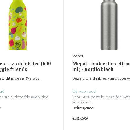
Mepal
es - rvs drinkfles (500
Mepal - isoleerfles ellip
ggie friends
ml) - nordic black
gewicht is deze RVS wat...
Deze grote drinkfles van dubbelwa
aad
Op voorraad
 besteld, dezelfde (werk)dag
Voor 14.00 besteld, dezelfde (we
verzonden.
me
Deliverytime
€35,99