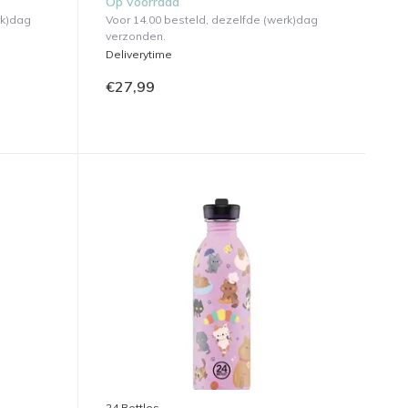
Op voorraad
rk)dag
Voor 14.00 besteld, dezelfde (werk)dag
verzonden.
Deliverytime
€27,99
24 Bottles