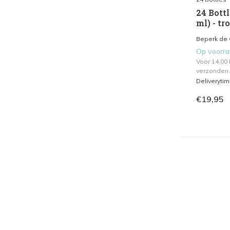
24 Bottl
ml) - tr
Beperk de 
Op voorr
Voor 14.00
verzonden.
Deliveryti
€19,95