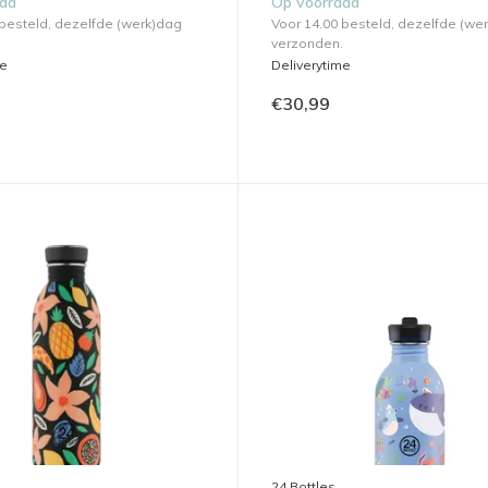
aad
Op voorraad
 besteld, dezelfde (werk)dag
Voor 14.00 besteld, dezelfde (we
verzonden.
me
Deliverytime
€30,99
24 Bottles