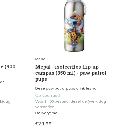
Mepal
se (900
Mepal - isoleerfles flip-up
campus (350 ml) - paw patrol
pups
n...
Deze paw patrol pups drinkfles van...
Op voorraad
rk)dag
Voor 14.00 besteld, dezelfde (werk)dag
verzonden.
Deliverytime
€29,99