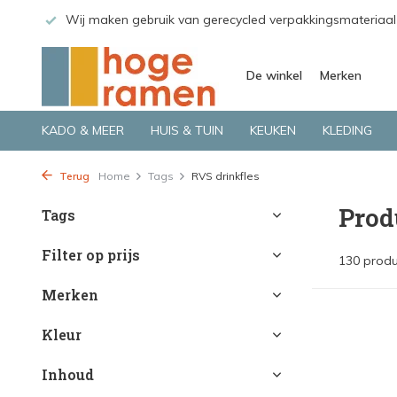
 GLS.
Wij maken gebruik van gerecycled verpakkingsmateriaal
De winkel
Merken
KADO & MEER
HUIS & TUIN
KEUKEN
KLEDING
Terug
Home
Tags
RVS drinkfles
Prod
Tags
Filter op prijs
130 prod
Merken
Kleur
Inhoud