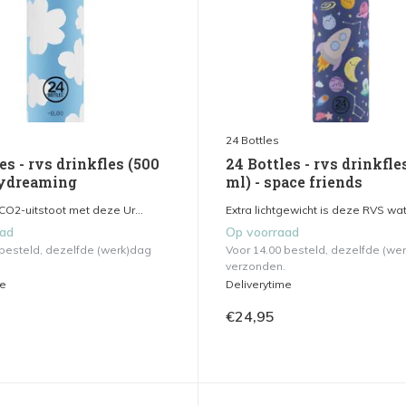
24 Bottles
es - rvs drinkfles (500
24 Bottles - rvs drinkfle
aydreaming
ml) - space friends
CO2-uitstoot met deze Ur...
Extra lichtgewicht is deze RVS wat.
aad
Op voorraad
 besteld, dezelfde (werk)dag
Voor 14.00 besteld, dezelfde (we
verzonden.
me
Deliverytime
€24,95