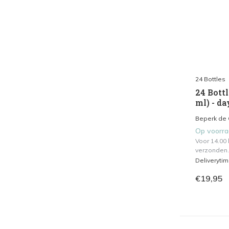
24 Bottles
24 Bottl
ml) - d
Beperk de 
Op voorr
Voor 14.00
verzonden.
Deliveryti
€19,95