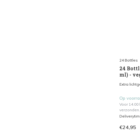
24 Bottles
24 Bottl
ml) - ve
Extra licht
Op voorr
Voor 14.00
verzonden.
Deliveryti
€24,95