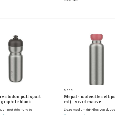
Mepal
rvs bidon pull sport
Mepal - isoleerfles ellip
 graphite black
ml) - vivid mauve
t en met één hand te ...
Deze medium drinkfles van dubbe