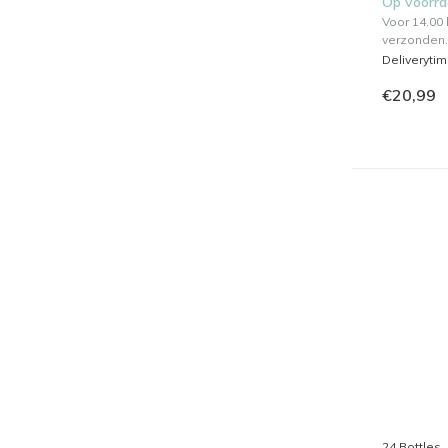
Op voorr
Voor 14.00
verzonden.
Deliveryti
€20,99
24 Bottles