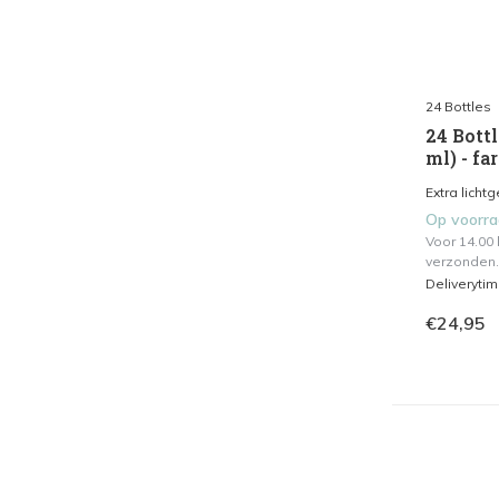
24 Bottles
24 Bottl
ml) - fa
Extra licht
Op voorr
Voor 14.00
verzonden.
Deliveryti
€24,95