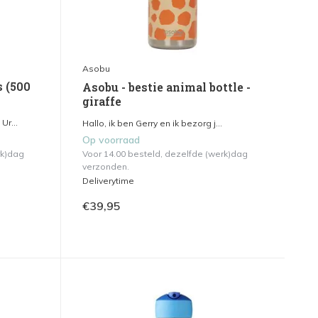
Asobu
s (500
Asobu - bestie animal bottle -
giraffe
Ur...
Hallo, ik ben Gerry en ik bezorg j...
Op voorraad
rk)dag
Voor 14.00 besteld, dezelfde (werk)dag
verzonden.
Deliverytime
€39,95