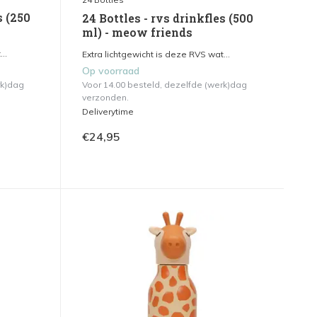
s (250
24 Bottles - rvs drinkfles (500
ml) - meow friends
..
Extra lichtgewicht is deze RVS wat...
Op voorraad
rk)dag
Voor 14.00 besteld, dezelfde (werk)dag
verzonden.
Deliverytime
€24,95