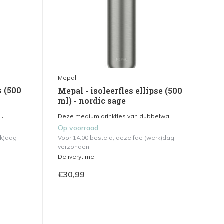
Mepal
s (500
Mepal - isoleerfles ellipse (500
ml) - nordic sage
..
Deze medium drinkfles van dubbelwa...
Op voorraad
rk)dag
Voor 14.00 besteld, dezelfde (werk)dag
verzonden.
Deliverytime
€30,99