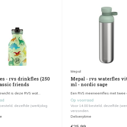
Mepal
es - rvs drinkfles (250
Mepal - rvs waterfles vi
rassic friends
ml - nordic sage
gewicht is deze RVS wat...
Een RVS meeneemfles met twee o
aad
Op voorraad
 besteld, dezelfde (werk)dag
Voor 14.00 besteld, dezelfde (we
verzonden.
me
Deliverytime
€25,99