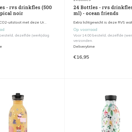
es - rvs drinkfles (500
24 Bottles - rvs drinkfle
opical noir
ml) - ocean friends
CO2-uitstoot met deze Ur...
Extra lichtgewicht is deze RVS wat.
aad
Op voorraad
 besteld, dezelfde (werk)dag
Voor 14.00 besteld, dezelfde (we
verzonden.
me
Deliverytime
€16,95