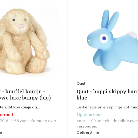
Quut
 - knuffel konijn -
Quut - hoppi skippy bun
owe luxe bunny (big)
blue
ten, dit luxekonijn da...
Lekker spelen en springen of rond
oorraad
Op voorraad
570-611438 voor informatie over
Voor 14.00 besteld, dezelfde (we
verzonden.
me
Deliverytime