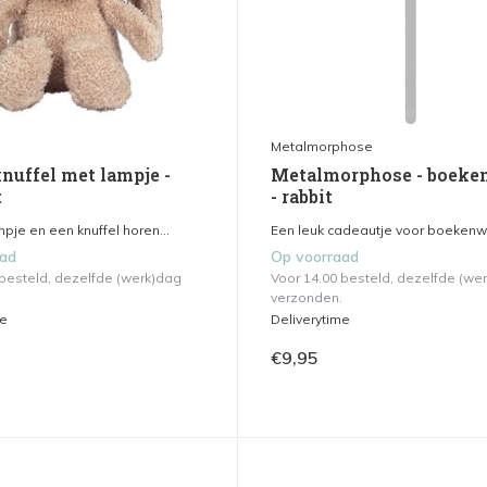
Metalmorphose
knuffel met lampje -
Metalmorphose - boeke
t
- rabbit
je en een knuffel horen...
Een leuk cadeautje voor boekenwu
aad
Op voorraad
 besteld, dezelfde (werk)dag
Voor 14.00 besteld, dezelfde (we
verzonden.
me
Deliverytime
€9,95