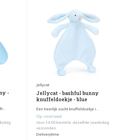
Jellycat
ny -
Jellycat - bashful bunny
knuffeldoekje - blue
h...
Een heerlijk zacht knuffeldoekje i...
Op voorraad
rk)dag
Voor 14.00 besteld, dezelfde (werk)dag
verzonden.
Deliverytime