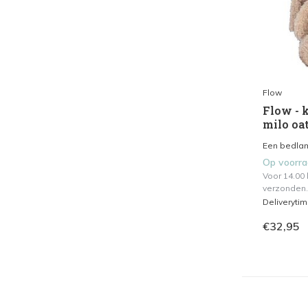
Flow
Flow - 
milo oa
Een bedlamp
Op voorr
Voor 14.00
verzonden.
Deliveryti
€32,95