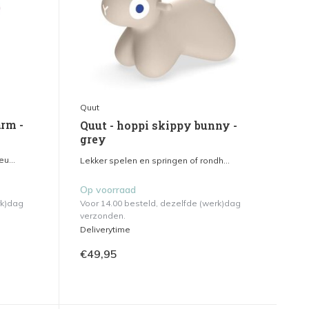
Quut
arm -
Quut - hoppi skippy bunny -
grey
u...
Lekker spelen en springen of rondh...
Op voorraad
rk)dag
Voor 14.00 besteld, dezelfde (werk)dag
verzonden.
Deliverytime
€49,95