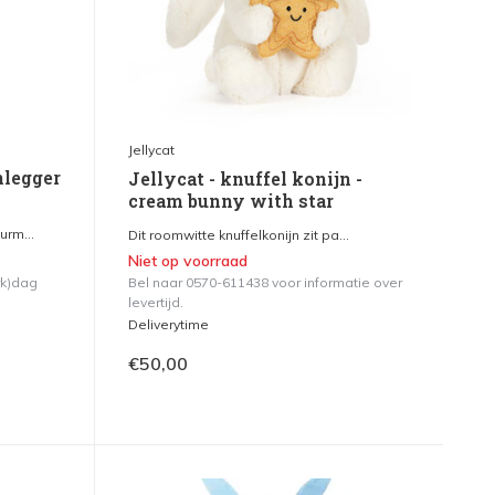
Jellycat
nlegger
Jellycat - knuffel konijn -
cream bunny with star
rm...
Dit roomwitte knuffelkonijn zit pa...
Niet op voorraad
rk)dag
Bel naar 0570-611438 voor informatie over
levertijd.
Deliverytime
€50,00