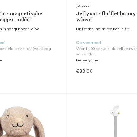
Jellycat
ic - magnetische
Jellycat - flufflet bunny 
gger - rabbit
wheat
onijn hangt boven je bo...
Dit lichtbruine knuffelkonijn zit ...
aad
Op voorraad
 besteld, dezelfde (werk)dag
Voor 14.00 besteld, dezelfde (we
verzonden.
me
Deliverytime
€30,00