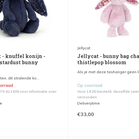
Jellycat
 - knuffel konijn -
Jellycat - bunny bag ch
 stardust bunny
thistlepop blossom
Als je met deze tashanger geen le
tten, dit stralende ko...
oorraad
Op voorraad
570-611438 voor informatie over
Voor 14.00 besteld, dezelfde (we
verzonden.
me
Deliverytime
€33,00