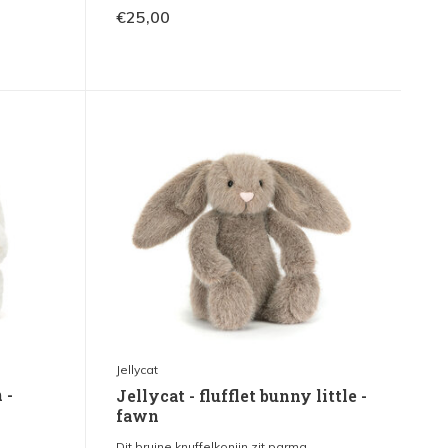
€25,00
Jellycat
 -
Jellycat - flufflet bunny little -
fawn
.
Dit bruine knuffelkonijn zit parma...