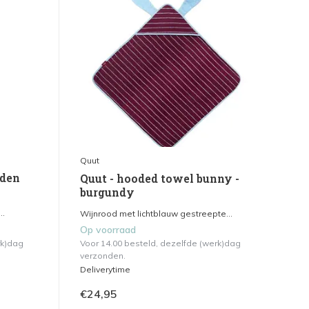
Quut
rden
Quut - hooded towel bunny -
burgundy
..
Wijnrood met lichtblauw gestreepte...
Op voorraad
rk)dag
Voor 14.00 besteld, dezelfde (werk)dag
verzonden.
Deliverytime
€24,95