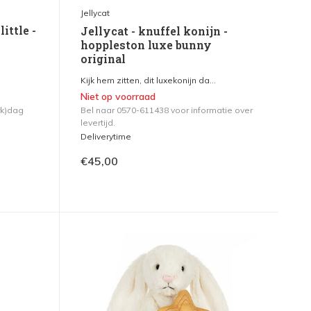
Jellycat
little -
Jellycat - knuffel konijn -
hoppleston luxe bunny
original
Kijk hem zitten, dit luxekonijn da...
Niet op voorraad
rk)dag
Bel naar 0570-611438 voor informatie over
levertijd.
Deliverytime
€45,00