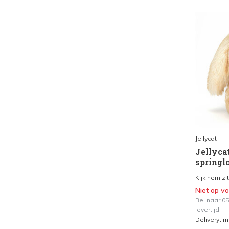
Jellycat
Jellycat
springl
Kijk hem zit
Niet op v
Bel naar 0
levertijd.
Deliveryti