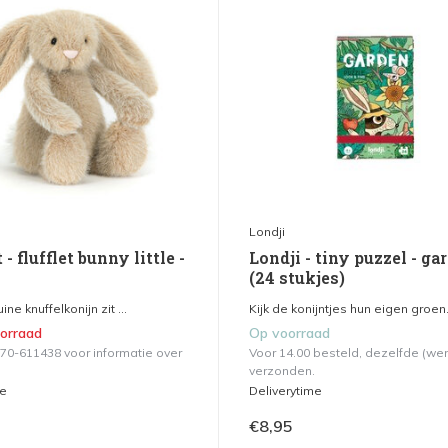
Londji
 - flufflet bunny little -
Londji - tiny puzzel - ga
(24 stukjes)
ine knuffelkonijn zit ...
Kijk de konijntjes hun eigen groen.
oorraad
Op voorraad
570-611438 voor informatie over
Voor 14.00 besteld, dezelfde (we
verzonden.
me
Deliverytime
€8,95