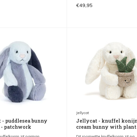
€49,95
Jellycat
t - puddlesea bunny
Jellycat - knuffel konijn
l - patchwork
cream bunny with plant
nuffelkonijn zit parman...
Dit roomwitte knuffelkonijn zit pa..