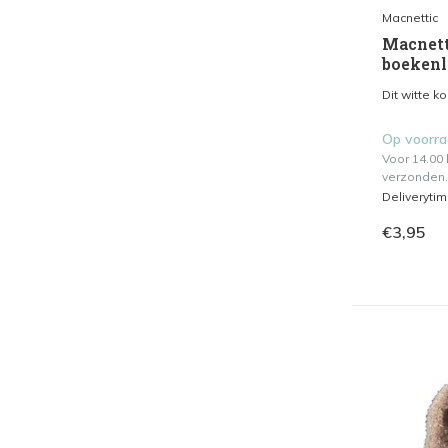
Macnettic
Macnett
boekenle
Dit witte k
Op voorr
Voor 14.00
verzonden.
Deliveryti
€3,95