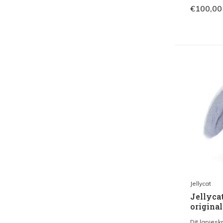
€100,00
Jellycat
Jellyca
origina
Dit lapjesk