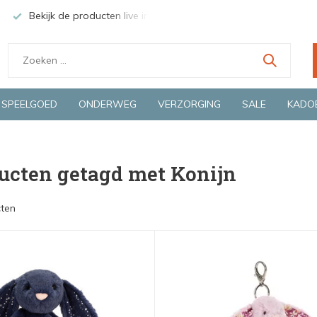
ducten live in onze winkel in Deventer
Groene en snelle bezorgi
SPEELGOED
ONDERWEG
VERZORGING
SALE
KADO
ucten getagd met Konijn
ten