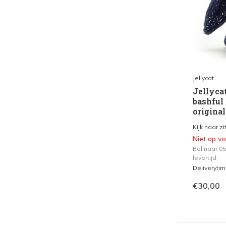
Jellycat
Jellycat
bashful
original
Kijk haar zi
Niet op v
Bel naar 0
levertijd.
Deliveryti
€30,00