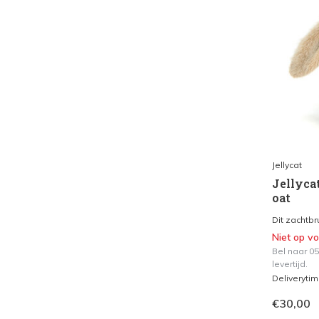
Jellycat
Jellycat
oat
Dit zachtbru
Niet op v
Bel naar 0
levertijd.
Deliveryti
€30,00