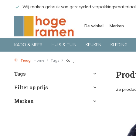
en gebruik van gerecycled verpakkingsmateriaal
Bekijk de pro
De winkel
Merken
KADO & MEER
HUIS & TUIN
KEUKEN
KLEDING
Terug
Home
Tags
Konijn
Prod
Tags
Filter op prijs
25 produc
Merken