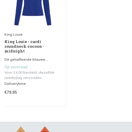
King Louie
King Louie - cardi
roundneck cocoon -
midnight
Dit getailleerde blauwe...
Op voorraad
Voor 14.00 besteld, dezelfde
(werk)dag verzonden.
Deliverytime
€79,95