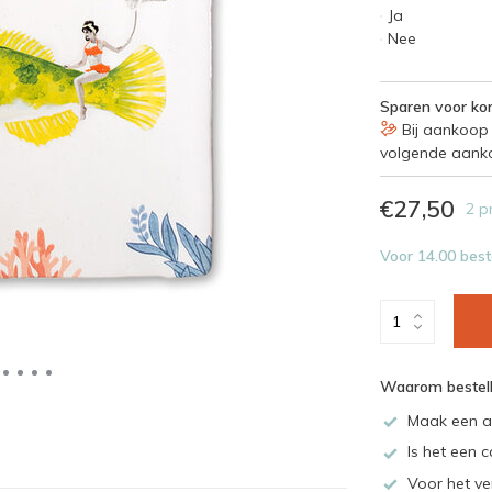
Ja
Nee
Sparen voor kor
Bij aankoop 
volgende aank
€27,50
2 p
Voor 14.00 best
Waarom bestell
Maak een a
Is het een c
Voor het ve