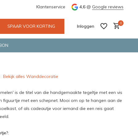
 Deventer
Groene en snelle bezorging door o.a. Fietskoerier en 
Klantenservice
4,6
@
Google reviews
0
SPAAR VOOR KORTING
Inloggen
BON
Bekijk alles Wanddecoratie
Account aanmaken
Account aanmaken
melen' is de titel van die handgemaakte tegeltje met een vis
 figuurtje met een schepnet. Mooi om op te hangen aan de
oelkast, of als cadeautje voor iemand die een reis gaat
eeld.
tje?: