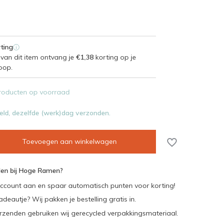
ting
i
van dit item ontvang je
€1,38
korting op je
oop.
roducten op voorraad
eld, dezelfde (werk)dag verzonden.
Toevoegen aan winkelwagen
en bij Hoge Ramen?
ccount aan en spaar automatisch punten voor korting!
adeautje? Wij pakken je bestelling gratis in.
rzenden gebruiken wij gerecycled verpakkingsmateriaal.