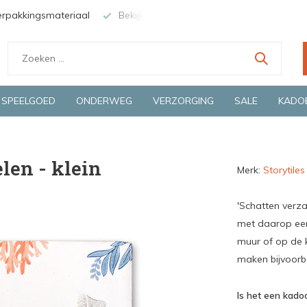
erpakkingsmateriaal
Bekijk de producten live in onze winkel in
SPEELGOED
ONDERWEG
VERZORGING
SALE
KADO
len - klein
Merk:
Storytiles
'Schatten verza
met daarop een
muur of op de k
maken bijvoorb
Is het een kadoo