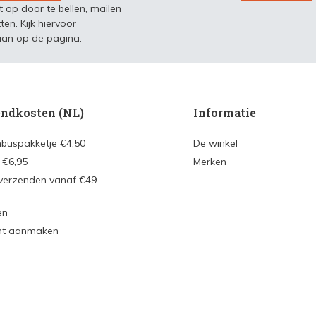
t op door te bellen, mailen
ten. Kijk hiervoor
an op de pagina.
ndkosten (NL)
Informatie
nbuspakketje €4,50
De winkel
 €6,95
Merken
 verzenden vanaf €49
en
nt aanmaken