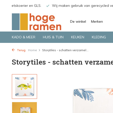
o.a. Fietskoerier en GLS.
Wij maken gebruik van gerecycled v
De winkel
Merken
KADO & MEER
HUIS & TUIN
KEUKEN
KLEDING
Terug
Home
Storytiles - schatten verzamel...
Storytiles - schatten verzame