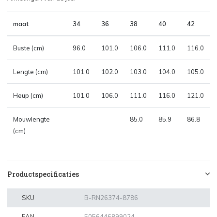
maat
34
36
38
40
42
Buste
(cm)
96.0
101.0
106.0
111.0
116.0
Lengte
(cm)
101.0
102.0
103.0
104.0
105.0
Heup
(cm)
101.0
106.0
111.0
116.0
121.0
Mouwlengte
85.0
85.9
86.8
(cm)
Productspecificaties
SKU
B-RN26374-8786
EAN
5056446899024