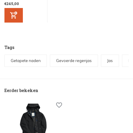
€245,00
Tags
Getapete naden
Gevoerde regenjas
Jas
Re
Eerder bekeken