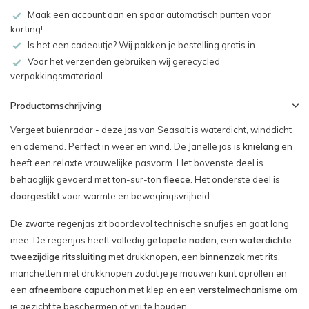
Maak een account aan en spaar automatisch punten voor
korting!
Is het een cadeautje? Wij pakken je bestelling gratis in.
Voor het verzenden gebruiken wij gerecycled
verpakkingsmateriaal.
Productomschrijving
Vergeet buienradar - deze jas van Seasalt is waterdicht, winddicht
en ademend. Perfect in weer en wind. De Janelle jas is
knielang
en
heeft een relaxte vrouwelijke pasvorm. Het bovenste deel is
behaaglijk gevoerd met ton-sur-ton
fleece
. Het onderste deel is
doorgestikt
voor warmte en bewegingsvrijheid.
De zwarte regenjas zit boordevol technische snufjes en gaat lang
mee. De regenjas heeft volledig
getapete naden
, een
waterdichte
tweezijdige ritssluiting
met drukknopen, een
binnenzak
met rits,
manchetten met drukknopen zodat je je mouwen kunt oprollen en
een
afneembare capuchon
met klep en een
verstelmechanisme
om
je gezicht te beschermen of vrij te houden.