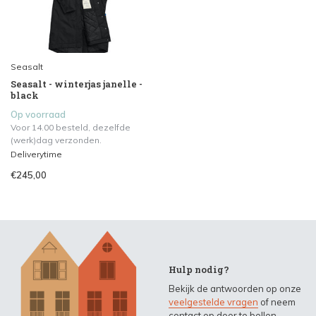
Seasalt
Seasalt - winterjas janelle -
black
Op voorraad
Voor 14.00 besteld, dezelfde
(werk)dag verzonden.
Deliverytime
€245,00
Hulp nodig?
Bekijk de antwoorden op onze
veelgestelde vragen
of neem
contact op door te bellen,